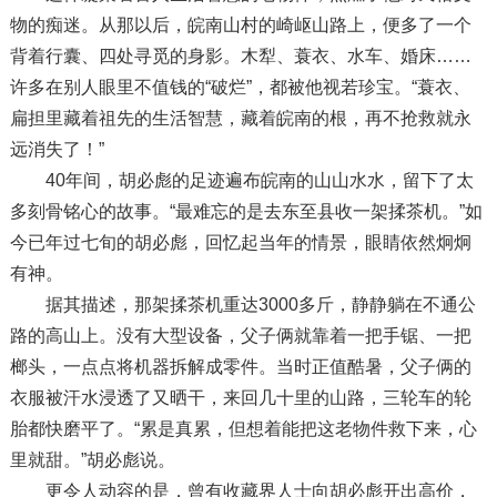
物的痴迷。从那以后，皖南山村的崎岖山路上，便多了一个
背着行囊、四处寻觅的身影。木犁、蓑衣、水车、婚床……
许多在别人眼里不值钱的“破烂”，都被他视若珍宝。“蓑衣、
扁担里藏着祖先的生活智慧，藏着皖南的根，再不抢救就永
远消失了！”
40年间，胡必彪的足迹遍布皖南的山山水水，留下了太
多刻骨铭心的故事。“最难忘的是去东至县收一架揉茶机。”如
今已年过七旬的胡必彪，回忆起当年的情景，眼睛依然炯炯
有神。
据其描述，那架揉茶机重达3000多斤，静静躺在不通公
路的高山上。没有大型设备，父子俩就靠着一把手锯、一把
榔头，一点点将机器拆解成零件。当时正值酷暑，父子俩的
衣服被汗水浸透了又晒干，来回几十里的山路，三轮车的轮
胎都快磨平了。“累是真累，但想着能把这老物件救下来，心
里就甜。”胡必彪说。
更令人动容的是，曾有收藏界人士向胡必彪开出高价，