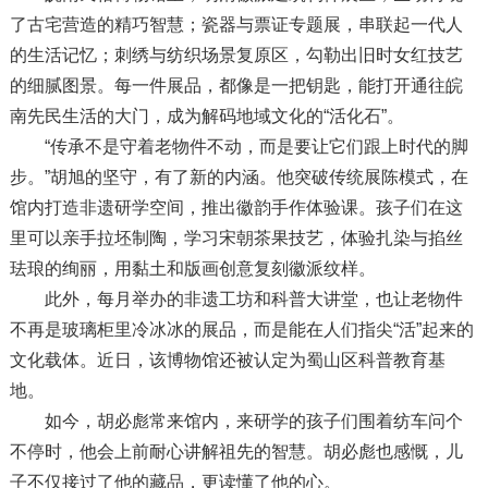
了古宅营造的精巧智慧；瓷器与票证专题展，串联起一代人
的生活记忆；刺绣与纺织场景复原区，勾勒出旧时女红技艺
的细腻图景。每一件展品，都像是一把钥匙，能打开通往皖
南先民生活的大门，成为解码地域文化的“活化石”。
“传承不是守着老物件不动，而是要让它们跟上时代的脚
步。”胡旭的坚守，有了新的内涵。他突破传统展陈模式，在
馆内打造非遗研学空间，推出徽韵手作体验课。孩子们在这
里可以亲手拉坯制陶，学习宋朝茶果技艺，体验扎染与掐丝
珐琅的绚丽，用黏土和版画创意复刻徽派纹样。
此外，每月举办的非遗工坊和科普大讲堂，也让老物件
不再是玻璃柜里冷冰冰的展品，而是能在人们指尖“活”起来的
文化载体。近日，该博物馆还被认定为蜀山区科普教育基
地。
如今，胡必彪常来馆内，来研学的孩子们围着纺车问个
不停时，他会上前耐心讲解祖先的智慧。胡必彪也感慨，儿
子不仅接过了他的藏品，更读懂了他的心。