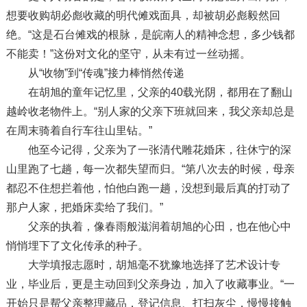
想要收购胡必彪收藏的明代傩戏面具，却被胡必彪毅然回
绝。“这是石台傩戏的根脉，是皖南人的精神念想，多少钱都
不能卖！”这份对文化的坚守，从未有过一丝动摇。
从“收物”到“传魂”接力棒悄然传递
在胡旭的童年记忆里，父亲的40载光阴，都用在了翻山
越岭收老物件上。“别人家的父亲下班就回来，我父亲却总是
在周末骑着自行车往山里钻。”
他至今记得，父亲为了一张清代雕花婚床，往休宁的深
山里跑了七趟，每一次都失望而归。“第八次去的时候，母亲
都忍不住想拦着他，怕他白跑一趟，没想到最后真的打动了
那户人家，把婚床卖给了我们。”
父亲的执着，像春雨般滋润着胡旭的心田，也在他心中
悄悄埋下了文化传承的种子。
大学填报志愿时，胡旭毫不犹豫地选择了艺术设计专
业，毕业后，更是主动回到父亲身边，加入了收藏事业。“一
开始只是帮父亲整理藏品，登记信息、打扫灰尘，慢慢接触