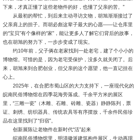
下来，才真正懂了这些老物件的好，也懂了父亲的苦。”
从最初的帮忙，到后来主动寻访文物，胡旭渐渐接过了
父亲肩上的担子。而胡必彪这辈子最大的心愿——让仓库里
的“宝贝”有个像样的“家”，能让更多人了解它们背后的故事，
也在胡旭的努力下，一步步变成了现实。
约10年前，父子俩在老家找到一处老宅，建了个小小的
博物馆。可惜的是，因为老宅受保护，没多久就关闭了。后
来，胡旭来到合肥创业，但父亲的这个愿望，他一直记挂在
心上。
2025年，在合肥市蜀山区的大力支持下，一座现代化的
皖南民俗博物馆在四季花海旁落成。千余平方米的展区
里，“三雕一瓷”（木雕、石雕、砖雕、瓷器）静静陈列，票
证、刺绣、纺织器具、传统农具等有序摆放，千余件民俗珍
品在这里找到了“归宿”。
创新展陈让老物件在新时代“活”起来
皖南民俗博物馆里，明清徽派建筑构件展区，生动再现