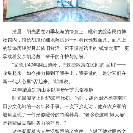
清晨，阳光洒在四季花海的绿意上，毗邻的皖南民俗博
物馆内，馆长胡旭仔细地擦拭起一件明代傩戏面具。面具上
的纹饰历经岁月却依旧鲜活，它不仅是馆里的“镇馆之宝”，更
承载着父亲胡必彪半辈子的守护与期盼。
“父亲用40年翻山越岭，把这些散落在民间的‘宝贝’一一
收集起来，如今接力棒到了我手上，我要做的，是让它们在
新一代人心里‘活’起来。”胡旭说。
40年踏遍皖南山乡以脚步守护民俗根脉
时光回溯至上世纪80年代初。当时，胡必彪还是皖南珂
田乡文化站的一名年轻干事。一次下乡走访，他在农户家的
墙角发现了一件形似哑铃的竹编器具。“老乡说这叫‘懒人篓’，
是祖辈做豆腐时省力的巧具。”
这件凝聚着古人生活智慧的老物件，点燃了他对民俗文