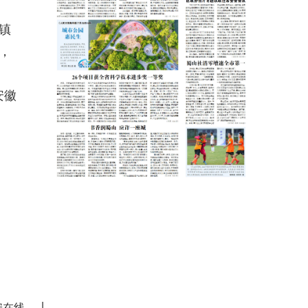
镇
，
安徽
|
安在线