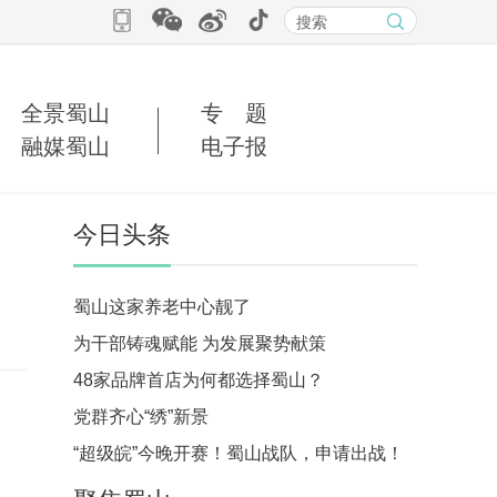
全景蜀山
专 题
融媒蜀山
电子报
今日头条
蜀山这家养老中心靓了
为干部铸魂赋能 为发展聚势献策
48家品牌首店为何都选择蜀山？
党群齐心“绣”新景
“超级皖”今晚开赛！蜀山战队，申请出战！