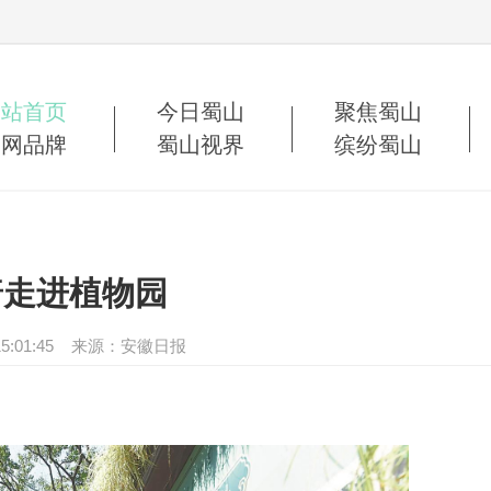
网站首页
今日蜀山
聚焦蜀山
蜀网品牌
蜀山视界
缤纷蜀山
普走进植物园
19 15:01:45 来源：安徽日报