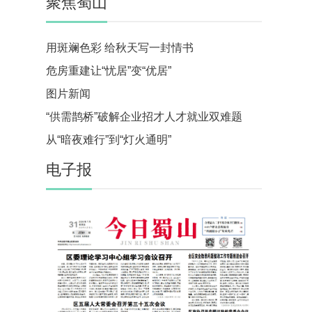
聚焦蜀山
用斑斓色彩 给秋天写一封情书
危房重建让“忧居”变“优居”
图片新闻
“供需鹊桥”破解企业招才人才就业双难题
从“暗夜难行”到“灯火通明”
电子报