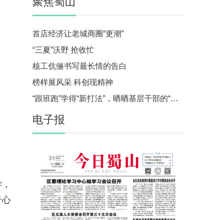
聚焦蜀山
首店经济让老城商圈“更潮”
“三夏”沃野 抢收忙
核工伉俪书写最长情的告白
榜样展风采 科创现精神
“跟班跑”学得“新打法”，晒晒基层干部的“实践作业”
电子报
学，
奇心