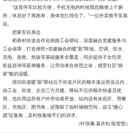
“这里停车比较方便，手机充电的时候我也顺便上个厕
所，休息好了再跑单，身体也扛得住了。”一位外卖骑手笑着
说。
把家安在身边
稻香村街道合作化南路工会驿站，深度融合党建服务与
工会保障，打造便民+党建融合的暖“新”阵地。空调、饮水、
充电、急救、热饭等基础服务全覆盖，同步提供子女托管、
权益咨询等延伸服务，让劳动者在休憩之余，感受社区“娘
家”般的温暖。
琥珀街道暖“新”驿站位于街道片区的顺丰速运营业点内，
由工会、街道、企业三方共建。驿站不仅供顺丰快递员使
用，也向周边所有户外劳动者开放。站内设有休息区、用餐
区、充电区、图书角，还预留了临时储物空间，设立“微心
愿”征集角，及时收集骑手们的诉求。
（叶张佩 葛庆钊 陈莹莹）