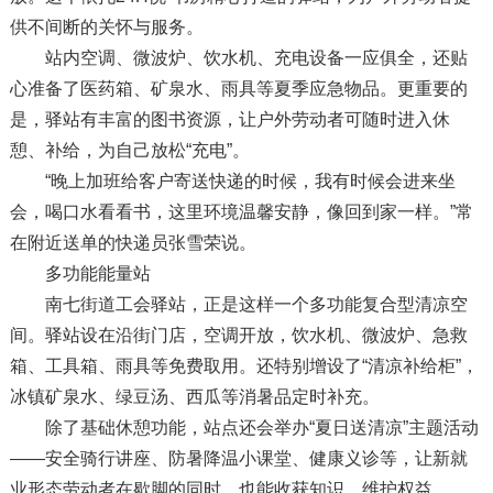
供不间断的关怀与服务。
站内空调、微波炉、饮水机、充电设备一应俱全，还贴
心准备了医药箱、矿泉水、雨具等夏季应急物品。更重要的
是，驿站有丰富的图书资源，让户外劳动者可随时进入休
憩、补给，为自己放松“充电”。
“晚上加班给客户寄送快递的时候，我有时候会进来坐
会，喝口水看看书，这里环境温馨安静，像回到家一样。”常
在附近送单的快递员张雪荣说。
多功能能量站
南七街道工会驿站，正是这样一个多功能复合型清凉空
间。驿站设在沿街门店，空调开放，饮水机、微波炉、急救
箱、工具箱、雨具等免费取用。还特别增设了“清凉补给柜”，
冰镇矿泉水、绿豆汤、西瓜等消暑品定时补充。
除了基础休憩功能，站点还会举办“夏日送清凉”主题活动
——安全骑行讲座、防暑降温小课堂、健康义诊等，让新就
业形态劳动者在歇脚的同时，也能收获知识、维护权益。