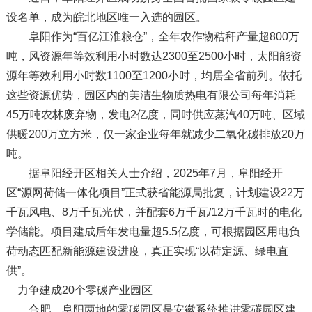
设名单，成为皖北地区唯一入选的园区。
阜阳作为“百亿江淮粮仓”，全年农作物秸秆产量超800万
吨，风资源年等效利用小时数达2300至2500小时，太阳能资
源年等效利用小时数1100至1200小时，均居全省前列。依托
这些资源优势，园区内的美洁生物质热电有限公司每年消耗
45万吨农林废弃物，发电2亿度，同时供应蒸汽40万吨、区域
供暖200万立方米，仅一家企业每年就减少二氧化碳排放20万
吨。
据阜阳经开区相关人士介绍，2025年7月，阜阳经开
区“源网荷储一体化项目”正式获省能源局批复，计划建设22万
千瓦风电、8万千瓦光伏，并配套6万千瓦/12万千瓦时的电化
学储能。项目建成后年发电量超5.5亿度，可根据园区用电负
荷动态匹配新能源建设进度，真正实现“以荷定源、绿电直
供”。
力争建成20个零碳产业园区
合肥、阜阳两地的零碳园区是安徽系统推进零碳园区建