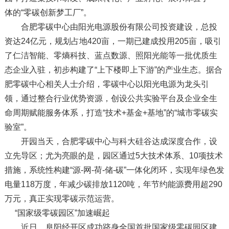
体的“零碳创新梦工厂”。
合肥零碳中心由阳光电源股份有限公司投资建设，总投
资达24亿元，规划占地420亩，一期已建成投用205亩，吸引
了仁洁智能、零熵科技、蓝点数源、照阳光能等一批优质生
态企业入驻，初步构建了“上下楼即上下游”的产业生态。据合
肥零碳中心相关人士介绍，零碳中心以阳光电源为龙头引
领，通过整合行业优势资源，创设公共实验平台及企业全生
命周期赋能服务体系，打造“技术+基金+基地”的“城市零碳实
验室”。
开园当天，合肥零碳中心与科大硅谷达成深度合作，设
立先导区；尤为亮眼的是，园区通过5大技术体系、10项技术
措施，系统性构建“源-网-荷-储-碳”一体化闭环，实现年绿色发
电量118万度，年减少碳排放1120吨，年节约能源费用超290
万元，真正实现零碳示范运营。
“国家级零碳园区”加速崛起
近日，阜阳经开区成功跻身全国首批国家级零碳园区建