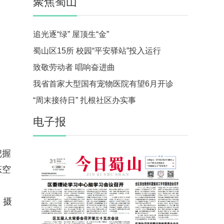
聚焦蜀山
追光逐“绿” 屋顶生“金”
蜀山区15所 校园“平安驿站”投入运行
致敬劳动者 唱响奋进曲
我省首家大型国有宠物医院有望6月开诊
“周末接待日” 扎根社区办实事
电子报
把握
态空
 摄