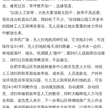
业。修剪过后，草坪整齐划一，边缘笔直。
“以前人工割草，大热天要顶着太阳干，效率不高还累。
现在这台机器自己跑，我轻松了不少。”在绿轴公园工作多年
的园林工人王师傅笑着说，无人设备让他从繁重的体力劳动
中解放出来。
在市民广场，无人扫地机同样忙碌。它充电3小时，可连
续作业3小时。无人扫地机每天清扫两遍，一边冲水一边扫，
将地面落叶、烟头、纸屑吸入“腹中”，遇到行人或路障自动避
让，清扫过后路面清爽湿润，不起扬尘。
合肥市蜀山区市政园林服务中心相关负责人介绍，传统
人工清扫和割草面临效率低、成本高、人员老龄化、户外作
业环境恶劣等现实问题。引入无人割草机和扫地机后，可实
现24小时不间断作业，自动规划路线、自动避障、自动回
充，清扫和修剪效率是人工的数倍，同时大幅降低人力与安
全风险。该负责人表示，下一步蜀山区将继续推广无人作业
设备，推动园林绿化管养向智能化方向升级，让城市公园更