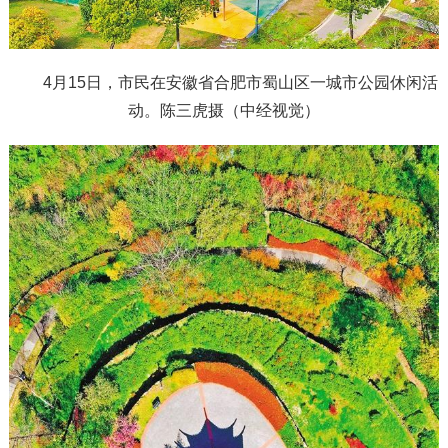
4月15日，市民在安徽省合肥市蜀山区一城市公园休闲活
动。陈三虎摄（中经视觉）