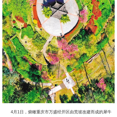
4月1日，俯瞰重庆市万盛经开区由荒坡改建而成的犀牛