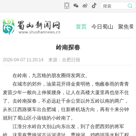
首页
今日蜀山
聚焦蜀
岭南探春
2026-04-07 11:20:14 来源：合肥日报
在岭南，九宫格的朋友圈得发两次。
在城市的郊外，油菜花开得金黄明艳，饱蘸春雨的青青
麦苗少年一般向上伸展腰身，让人在高楼大厦里再也坐不住
了。去岭南探春，不必远赴千余公里以外五岭以南的两广，
从长江西路驱车出合肥城，往新桥机场方向，再有十来分钟
就到了蜀山区小庙镇的小岭南了。
江淮分水岭自大别山向东出发，到了合肥西郊的将军
岭，这里有曹操河古运河遗址，曹操河、鸡鸣坝等水利工程