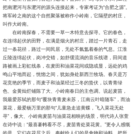
把南淝河与东淝河的源头连接起来，专家考证为“合肥之源”。
将军岭之南的这个自然聚落被称作小岭南，它隔壁的村庄，
叫作大岭南。
在岭南探春，不需要一草一木特意去探寻。它的春色，
在连绵起伏的田野，在满是烟火的村庄，踏过一片青石，走
过一条花径，路过一间民居，无处不氤氲着春的气息。江淮
丘陵连绵起伏，岗冲交错，如舒缓流淌的音乐线谱，田间道
路被画上彩虹线条，在麦田和油菜花间或隐或显，远处的鸡
鸣山平地而起，恍惚之间，犹如身处新西兰牧场。春天是万
花竞艳的季节，而麦子和油菜经过三冬的蛰伏，以青青绿
色、金黄灿烂铺陈了大、小岭南春日的主色调。说起麦苗，
我最爱苏轼的那句“覆块青青麦未苏，江南云叶暗随车”，而油
菜花，最爱杨万里的那句“儿童急走追黄蝶，飞入菜花无处
寻”，像大、小岭南麦苗与油菜花相映的场景，明代诗人张萱
在诗中说：“最喜褰帏看不尽，麦苗青处菜花黄。”更令人感慨
的是，它们在花尽之后，奉献给人们的是食物和油料，把所