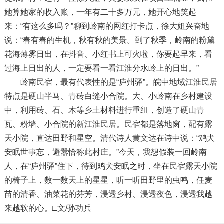
她算她家的收入账，一年有二十多万元，她开心地笑起
来：“有这么多吗？”聊到岭南的网红打卡点，徐大姐兴奋地
说：“春有春的生机，秋有秋的美景。到了秋季，岭南的粉黛
花海薄雾日出，在抖音、小红书上可火啦，你要起早来，看
过海上日出的人，一定要看一看江淮分水岭上的日出。”
岭南民宿，最有代表性的是“庐州驿”。皖中地域江淮民居
特点是硬山半马、青砖白缝小合院。大、小岭南在乡村建设
中，利用砖、石、木等乡土材料进行重组，创造了硬山青
瓦、粉墙、小合院的新江淮民居。民宿都是落地窗，配有露
天小院，直达田野和星空。清代诗人黄文达在诗中说：“‌鸡犬
安眠世事忘，避嚣恰称此村庄。”今天，我想假装一回岭南
人，在“庐州驿”住下，待到‌鸡犬安眠之时，坐在民宿露天小院
的椅子上，数一数天上的星星，听一听田野里的虫鸣，任麦
苗的清香、油菜花的芬芳，浸透乡村、浸透夜色，浸透我越
来越软的心。□文/孙功兵