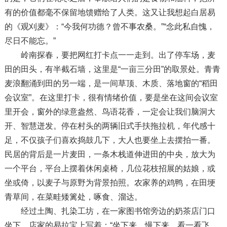
有的价值都毫不保留地馈赠给了人类。这又让我想起白居易
的《观刈麦》：“今我何功德？曾不事农桑。”“念此私自愧，
尽日不能忘。”
岭南探春，要把网红打卡点一一走到。出了停车场，麦
田的田头，有半截石墙，这里是“一亩三分田”的取景处。青青
麦浪翻涌到田的另一端，是一间草顶、木质、落地窗的“稻田
会议室”。在这里打卡，很有情绪价值，要是坐在这间会议室
里开会，窗外的绿意盎然、鸟语花香，一定会让我们脑洞大
开、智慧迸发。停在村头的两辆旧式手扶拖拉机，年代感十
足，不仅孩子们喜欢捣鼓几下，大人也要坐上去摆拍一番。
民居的背后是一片麦田，一条木栈道伸进田的中央，放大为
一个平台，平台上摆着休闲桌椅，几位花枝招展的姑娘，或
坐或倚，以麦子与原野为背景拍照。农家养的鸡鸭，在田埂
青草间，在菜畦矮篱处，啄食、溜达。
经过土陶、扎染工坊，在一家图书馆旁边的奶茶店门口
坐下，店家的易拉宝上写着：“坐下来、慢下来，看一看飞