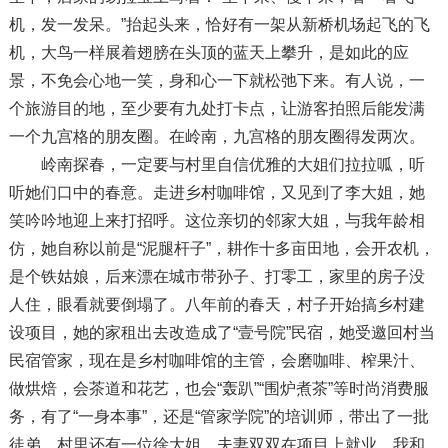
机，发一发呆。”抬起头来，恰好有一架从新桥机场起飞的飞
机，大鸟一样展着翅膀在头顶的蓝天上攀升，是如此的应
景，不免会心地一笑，身和心一下就松弛下来。有人说，一
个旅游目的地，至少要有九处打卡点，让游客拍照后能发满
一个九宫格的朋友圈。在岭南，九宫格的朋友圈得发两次。
岭南探春，一定要与村里自信优雅的大姐们拉拉呱，听
听她们口中的春意。走进乡村咖啡馆，又见到了李大姐，她
笑吟吟地迎上来打招呼。这位亲切的邻家大姐，与我年龄相
仿，她自称以前是“泥腿杆子”，耕作十多亩田地，会开农机，
是个铁姑娘，后来漂在城市带孙子、打零工，家里的房子没
人住，眼看就要倒塌了。八年前的春天，村子开始搞乡村建
设项目，她的家租出去改造成了“壹号院”民宿，她受邀回村当
民宿管家，现在是乡村咖啡馆的主管，会磨咖啡、榨果汁、
做烘焙，会茶道和花艺，也会“轰趴”“围炉煮茶”等时尚消费服
务，有了“一身本事”，还是“管家学院”的培训师，带出了一批
徒弟。村里还有一位徐大姐，夫妻双双在项目上就业，我和