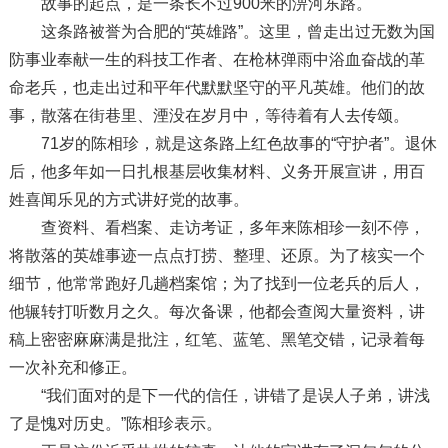
故事的起点，是一条长不过900米的淠河东路。
这条路被誉为合肥的“英雄路”。这里，曾走出过无数为国
防事业奉献一生的科技工作者、在枪林弹雨中浴血奋战的革
命老兵，也走出过和平年代默默坚守的平凡英雄。他们的故
事，散落在街巷里、湮没在岁月中，等待着有人去传颂。
71岁的陈相珍，就是这条路上红色故事的“守护者”。退休
后，他多年如一日扎根基层收集材料、义务开展宣讲，用百
姓喜闻乐见的方式讲好党的故事。
查资料、看档案、走访考证，多年来陈相珍一刻不停，
将散落的英雄事迹一点点打捞、整理、还原。为了核实一个
细节，他常常跑好几趟档案馆；为了找到一位老兵的后人，
他辗转打听数月之久。每次备课，他都会查阅大量资料，讲
稿上密密麻麻满是批注，红笔、蓝笔、黑笔交错，记录着每
一次补充和修正。
“我们面对的是下一代的信任，讲错了是误人子弟，讲浅
了是愧对历史。”陈相珍表示。