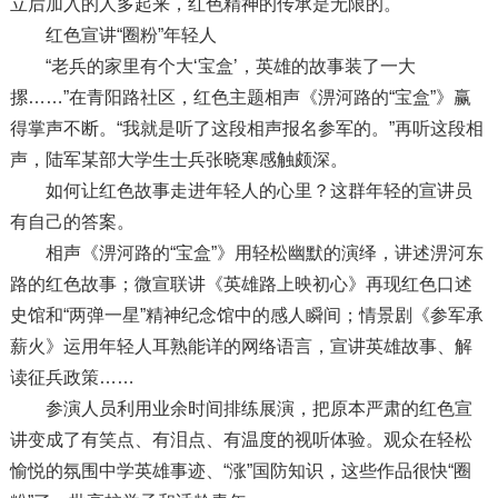
立后加入的人多起来，红色精神的传承是无限的。
红色宣讲“圈粉”年轻人
“老兵的家里有个大‘宝盒’，英雄的故事装了一大
摞……”在青阳路社区，红色主题相声《淠河路的“宝盒”》赢
得掌声不断。“我就是听了这段相声报名参军的。”再听这段相
声，陆军某部大学生士兵张晓寒感触颇深。
如何让红色故事走进年轻人的心里？这群年轻的宣讲员
有自己的答案。
相声《淠河路的“宝盒”》用轻松幽默的演绎，讲述淠河东
路的红色故事；微宣联讲《英雄路上映初心》再现红色口述
史馆和“两弹一星”精神纪念馆中的感人瞬间；情景剧《参军承
薪火》运用年轻人耳熟能详的网络语言，宣讲英雄故事、解
读征兵政策……
参演人员利用业余时间排练展演，把原本严肃的红色宣
讲变成了有笑点、有泪点、有温度的视听体验。观众在轻松
愉悦的氛围中学英雄事迹、“涨”国防知识，这些作品很快“圈