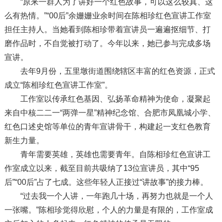
“原来一群人为了讲好一个红色故事，可以这么较真、这
么有热情。”“00后”余姗姗业余时间在陈相珍红色宣讲工作室
担任主持人。当她看到陈相珍带着宣讲员一遍遍抠细节、打
磨作品时，不自觉被打动了。今年以来，她已参与完成多场
宣讲。
去年9月份，五里墩街道围绕辖区丰富的红色资源，正式
成立“陈相珍红色宣讲工作室”。
工作室以传承红色基因、弘扬革命精神为使命，凝聚起
来自中核二二一“两弹一星”精神纪念馆、合肥市凤凰城小学、
红色口述史馆等单位的青年宣讲骨干，构建起一支红色教育
新生力量。
青年需要英雄，英雄也需要青年。自陈相珍红色宣讲工
作室成立以来，截至目前共吸纳了13位宣讲员，其中“95
后”“00后”占了七成。这些年轻人正接过“讲故事”的接力棒。
“过去我一个人讲，一年跑几十场，再努力也就是一个人
一张嘴。”陈相珍觉得欣慰，个人的力量是有限的，工作室成