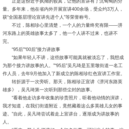
正是这份近乎执拗的较真，让他的宣讲有了沉甸甸的分
量。多年来，他在省内外开展宣讲400余场，受众约3万人，
获“全国基层理论宣讲先进个人”等荣誉称号。
不过，陈相珍心里清楚，一个人的力量终究有限——淠
河东路上的英雄故事太多了，他一个人讲不过来，也讲不
完。
“95后”“00后”接力讲故事
“如果年轻人不讲，这些故事可能真就被淡忘了，我想成
为那个接力讲故事的人。”“95后”吴凡琦是五里墩街道一名工
作人员，去年9月他加入了新成立的陈相珍红色宣讲工作室。
转折源于一次旁听。那天，陈相珍正宣讲《淠河东路英
雄多》，吴凡琦第一次听到那些尘封的故事。
“看着他走访多年收集的珍贵照片，听着他动情的演讲，
我才知道，在我们街道附近，竟然藏着这么多英雄儿女的事
迹。”自此，吴凡琦尝试着走上宣讲台，逐渐成为讲故事的
人。