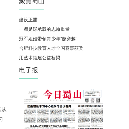
聚焦蜀山
建设正酣
一颗足球承载的志愿重量
冠军姐姐带领青少年“趣穿越”
合肥科技教育人才全国赛事获奖
用艺术搭建公益桥梁
电子报
者从
勾