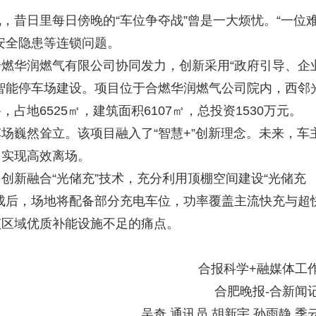
昔日里每日傍晚的“车位争夺战”曾是一大烦忧。“一位
安全隐患等连锁问题。
华润燃气有限公司协同发力，创新采用“政府引导、企
智能停车场建设。项目位于合燃华润燃气公司院内，西邻
地6525㎡，建筑面积6107㎡，总投资1530万元。
巍然耸立。该项目融入了“智慧+”创新理念。未来，车
，实现高效离场。
新融合“光储充”技术，充分利用顶棚空间建设“光储充
成后，场地将配备部分充电车位，功率覆盖主流快充与超
该区域优质补能设施不足的痛点。
合报科学+融媒体工
合肥晚报-合新闻
吴奇 通讯员 胡新宇 孙雨静 季