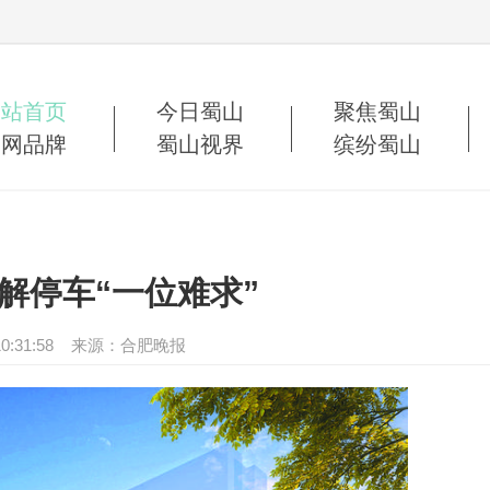
网站首页
今日蜀山
聚焦蜀山
蜀网品牌
蜀山视界
缤纷蜀山
破解停车“一位难求”
28 10:31:58 来源：合肥晚报