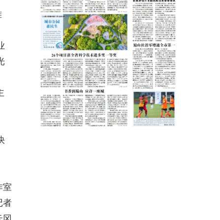
难
业
光
主
快
作室
记者
云冈