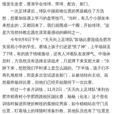
慢发生改变，逐渐学会传球、带球、配合、射门。
一次足球课后，球队中踢前锋位置的男孩截住了方浩
然，想要加练课上学习的盘带技巧。“当时，有几个小朋友本
来想走的，又都回来了。我们就围成一个圈，开始传球。”这
是方浩然特教志愿生涯里最感动的瞬间之一。
今年9月6日下午，“天天向上足球队”首场比赛迎战合肥市
安居苑小学的学生。赛场上孩子们还是“慌了神”，上半场就丢
了7球，有的孩子情绪激动，还有人冲着队友发脾气。中场休
息时，方浩然没有选择去讲战术，只是蹲下来安慰大家：“冷
静下来，想想我们平时课上是怎么踢的。”下半场，孩子们不
再扎堆抢球，而是多次尝试进攻射门，从被动转向主动。虽
然最终输掉比赛，但他们已经开始期待下一次比赛。
经过一个多月训练，11月2日，“天天向上足球队”来到合
肥市稻香村小学肥西路校区踢比赛，杨杨（化名）这个曾在
训练时躲进田埂折树枝的孤独症男孩，如今稳稳站在守门员
位置，盯着场上的球随时准备扑救。其他队员也有了“位置意