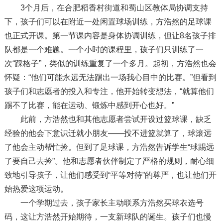
3个月后，在合肥稻香村街道和蜀山区教体局协调支持
下，孩子们可以在附近一处闲置球场训练，方浩然的足球课
也正式开课。第一节课内容是身体协调训练，但让8名孩子排
队都是一个难题。一个小时的课程里，孩子们只训练了一
次“踩格子”，类似的训练重复了一个多月。起初，方浩然也会
怀疑：“他们可能永远无法踢出一场我心目中的比赛。”但看到
孩子们和志愿者的投入和专注，他开始转变想法，“就算他们
踢不了比赛，能在运动、锻炼中感到开心也好。”
此前，方浩然也和其他志愿者尝试开设过篮球课，缺乏
经验的他会下意识迁就小朋友——投不进篮就算了，球滚远
了他会主动帮忙捡。但到了足球课，方浩然告诉学生“球踢远
了要自己去捡”。他和志愿者伙伴制定了严格的规则，耐心细
致地引导孩子，让他们感受到“平等对待”的尊严，也让他们开
始热爱这项运动。
一个学期过去，孩子家长主动联系方浩然买球衣选号
码，这让方浩然开始期待，一支新球队的诞生。孩子们也慢