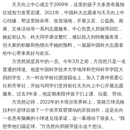
天天向上中心成立于2009年，这里的孩子大多患有孤独
症或智力发育迟缓。2011年，中国科大志愿者与天天向上中
心结缘，帮这里除杂草、改造场地，开展义卖、公益跑、画
展、文体活动等一系列志愿服务。中心负责人郑丽萍回忆，
她起初认为，科大同学课业繁忙，难以投入到特教服务里，
但大家的积极和热情出乎她的预料，一届届中国科大志愿者
给中心带来美好与欢乐。
方浩然就是其中的一员。今年3月之前，方浩然只是一名
普通的球迷。他是中国科学技术大学地球和空间科学学院大
四的学生，大一时在学校社团游园会上，加入了唐仲英爱心
社和芳草社，开始与同学们坚持前往天天向上中心开展志愿
服务。过去3年多，他定期来陪伴孩子们上课、玩耍、劳动。
方浩然记得，2022年的卡塔尔世界杯上，英格兰球员格
拉利什进球后做了一个张开双臂摆动的庆祝动作，这是在向
一名患有脑瘫的小球迷兑现承诺，这一幕感动了很多人。“我
想带他们踢足球。”方浩然向郑丽萍提出这个想法。