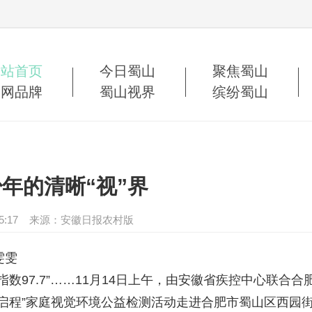
网站首页
今日蜀山
聚焦蜀山
蜀网品牌
蜀山视界
缤纷蜀山
年的清晰“视”界
 15:35:17 来源：安徽日报农村版
雯雯
指数97.7”……11月14日上午，由安徽省疾控中心联合合
彩启程”家庭视觉环境公益检测活动走进合肥市蜀山区西园