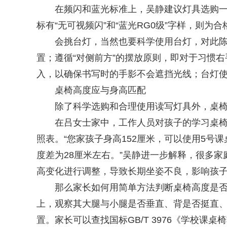
在频闪和蓝光标准上，吴静建议灯具选购一定
标有“无可视频闪”和“蓝光RG0级”字样，则为
会挑台灯，当然也要科学使用台灯，对此陈国
置；遵循“对侧前方”的摆放原则，即对于习惯
入，以确保书写时的手影不会遮挡光线；台灯
桌椅高度应与身高匹配
除了科学选购和合理使用读写灯具外，桌椅
在吕女士家中，工作人员对孩子的学习桌椅高
照表。“您家孩子身高152厘米，可以使用5号
度差为28厘米左右。”吴静进一步解释，很多
高变化进行调整，导致长期坐姿不良，影响孩
那么家长如何用简单方法判断桌椅高度是否
上，观察其大腿与小腿是否垂直、背是否挺直、
置。家长可以查找国标GB/T 3976《学校课桌