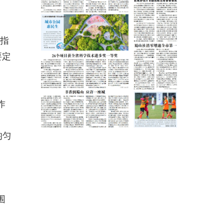
示指
要定
作
均匀
围