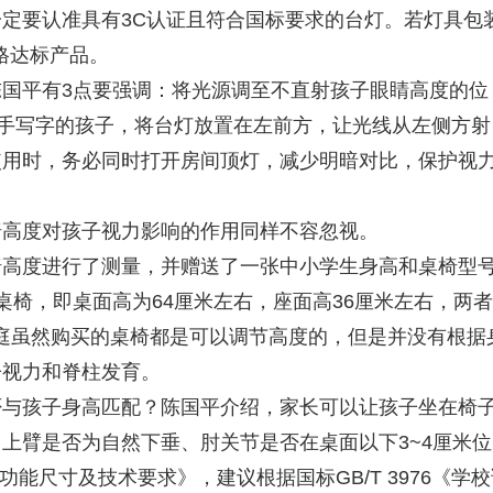
要认准具有3C认证且符合国标要求的台灯。若灯具包
合格达标产品。
平有3点要强调：将光源调至不直射孩子眼睛高度的位
右手写字的孩子，将台灯放置在左前方，让光线从左侧方射
使用时，务必同时打开房间顶灯，减少明暗对比，保护视
高度对孩子视力影响的作用同样不容忽视。
度进行了测量，并赠送了一张中小学生身高和桌椅型
课桌椅，即桌面高为64厘米左右，座面高36厘米左右，两
家庭虽然购买的桌椅都是可以调节高度的，但是并没有根据
子视力和脊柱发育。
与孩子身高匹配？陈国平介绍，家长可以让孩子坐在椅
上臂是否为自然下垂、肘关节是否在桌面以下3~4厘米位
椅功能尺寸及技术要求》，建议根据国标GB/T 3976《学