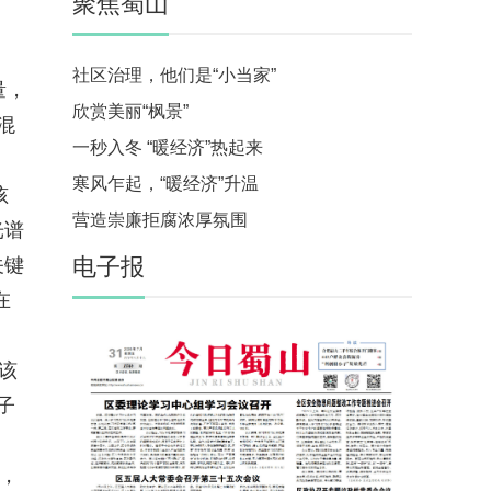
聚焦蜀山
社区治理，他们是“小当家”
量，
欣赏美丽“枫景”
混
一秒入冬 “暖经济”热起来
寒风乍起，“暖经济”升温
孩
营造崇廉拒腐浓厚氛围
光谱
电子报
关键
在
该
子
，