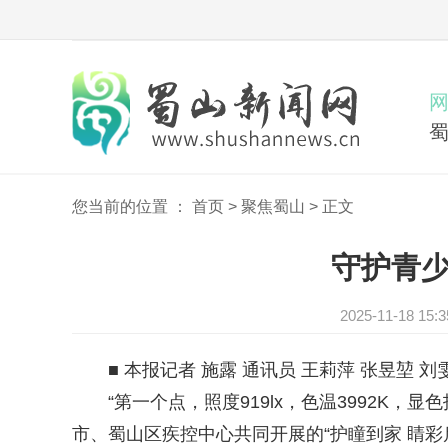
您当前的位置 ：
首页
>
聚焦蜀山
>
正文
守护青少
2025-11-18
■ 本报记者 施露 通讯员 王莉萍 张昱堃 刘
“第一个点，照度919lx，色温3992K，显色
市、蜀山区疾控中心共同开展的“护瞳到家 睛