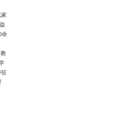
化家
公益
0余
区教
学
声征
理