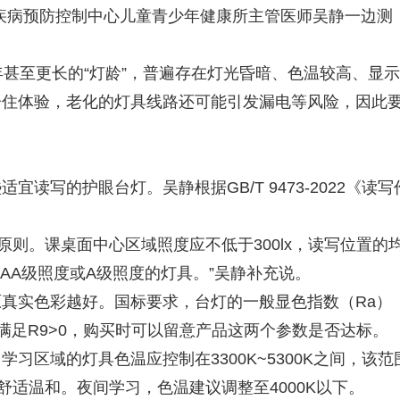
疾病预防控制中心儿童青少年健康所主管医师吴静一边测
甚至更长的“灯龄”，普遍存在灯光昏暗、色温较高、显
居住体验，老化的灯具线路还可能引发漏电等风险，因此
写的护眼台灯。吴静根据GB/T 9473-2022《读写
则。课桌面中心区域照度应不低于300lx，读写位置的
AA级照度或A级照度的灯具。”吴静补充说。
实色彩越好。国标要求，台灯的一般显色指数（Ra）‌
数满足R9>0，购买时可以留意产品这两个参数是否达标。
域的灯具色温应控制在3300K~5300K之间，该范
舒适温和。夜间学习，色温建议调整至4000K以下。