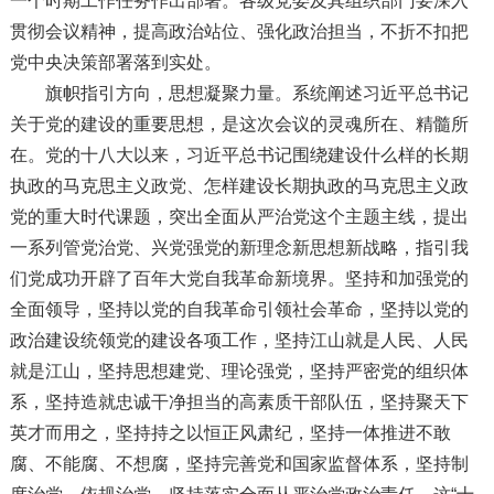
一个时期工作任务作出部署。各级党委及其组织部门要深入
贯彻会议精神，提高政治站位、强化政治担当，不折不扣把
党中央决策部署落到实处。
旗帜指引方向，思想凝聚力量。系统阐述习近平总书记
关于党的建设的重要思想，是这次会议的灵魂所在、精髓所
在。党的十八大以来，习近平总书记围绕建设什么样的长期
执政的马克思主义政党、怎样建设长期执政的马克思主义政
党的重大时代课题，突出全面从严治党这个主题主线，提出
一系列管党治党、兴党强党的新理念新思想新战略，指引我
们党成功开辟了百年大党自我革命新境界。坚持和加强党的
全面领导，坚持以党的自我革命引领社会革命，坚持以党的
政治建设统领党的建设各项工作，坚持江山就是人民、人民
就是江山，坚持思想建党、理论强党，坚持严密党的组织体
系，坚持造就忠诚干净担当的高素质干部队伍，坚持聚天下
英才而用之，坚持持之以恒正风肃纪，坚持一体推进不敢
腐、不能腐、不想腐，坚持完善党和国家监督体系，坚持制