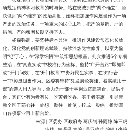
项规定精神学习教育的时与势。站在忠诚拥护“两个确立”、坚
决做到“两个维护”的政治高度，始终把加强作风建设作为一项
严肃的政治任务、一项重大的民心工程，把严的基调、严的
措施、严的氛围长期坚持下去。
杨森强调，要坚持标本兼治，推进作风建设常态化长效
化。深化党的创新理论武装、持续淬炼党性修养、以案为鉴
明“纪”于心，在“深学细悟”中筑牢思想根基。扎实推进5个专项
整治，在“真查实改”中校准行为坐标。坚持“广开言路”“即知即
改”“开门问效”，在“开门教育”中办好民生实事，在“知行合
一”中彰显担当作为。区委将坚持“凭发展论英雄、看实绩用干
部”的选人用人导向，全力为干部干事创业搭建舞台、提供平
台，真正让有为者有位、吃苦者吃香、实干者实惠，引导带
动全区干部心往一处想、劲往一处使，拧成一股绳，推动蜀
山各项事业再上新台阶。
来源 | 区委办 区政府办 葛庆钊 孙雨静 陈三虎
审核 | 朱琛琛 责编 | 吴亚晓岳 编辑 | 张静