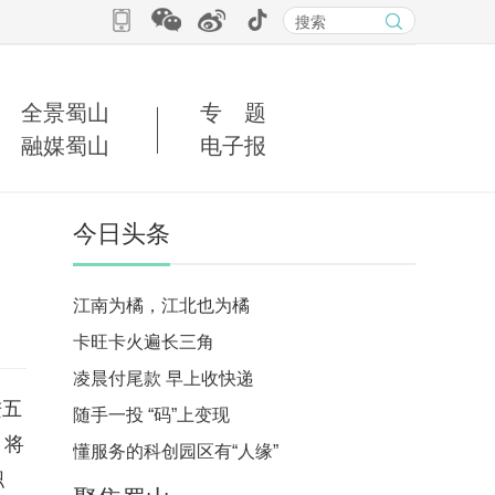
全景蜀山
专 题
融媒蜀山
电子报
今日头条
江南为橘，江北也为橘
卡旺卡火遍长三角
凌晨付尾款 早上收快递
进五
随手一投 “码”上变现
，将
懂服务的科创园区有“人缘”
职