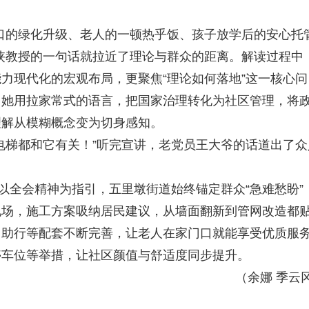
的绿化升级、老人的一顿热乎饭、孩子放学后的安心托
侠教授的一句话就拉近了理论与群众的距离。解读过程中
力现代化的宏观布局，更聚焦“理论如何落地”这一核心问
。她用拉家常式的语言，把国家治理转化为社区管理，将
理解从模糊概念变为切身感知。
梯都和它有关！”听完宣讲，老党员王大爷的话道出了众
全会精神为指引，五里墩街道始终锚定群众“急难愁盼”
现场，施工方案吸纳居民建议，从墙面翻新到管网改造都
、助行等配套不断完善，让老人在家门口就能享受优质服
停车位等举措，让社区颜值与舒适度同步提升。
（余娜 季云