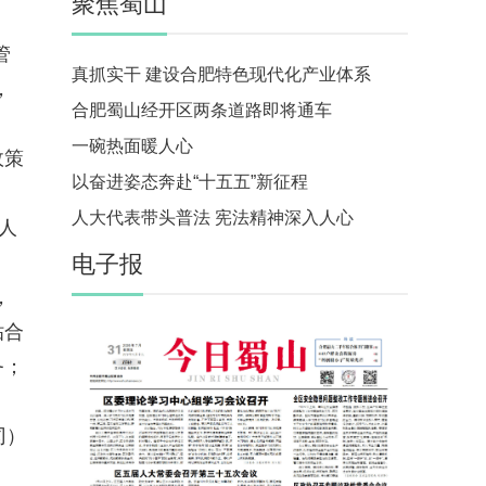
聚焦蜀山
管
真抓实干 建设合肥特色现代化产业体系
，
合肥蜀山经开区两条道路即将通车
一碗热面暖人心
政策
以奋进姿态奔赴“十五五”新征程
人大代表带头普法 宪法精神深入人心
人
电子报
，
贴合
务；
冈）