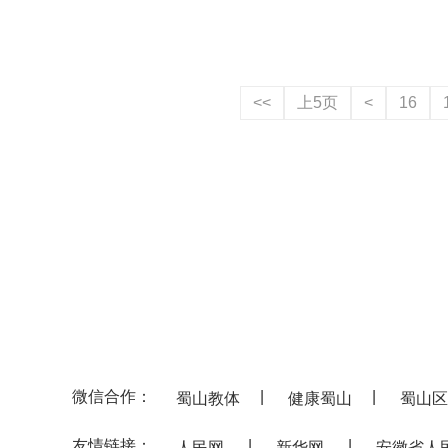
<<
上5页
<
16
微信合作：
|
|
蜀山教体
健康蜀山
蜀山区
友情链接：
|
|
人民网
新华网
安徽省人