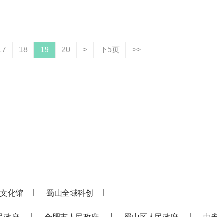
17
18
19
20
>
下5页
>>
|
|
文化馆
蜀山全域科创
|
|
|
民政府
合肥市人民政府
蜀山区人民政府
中