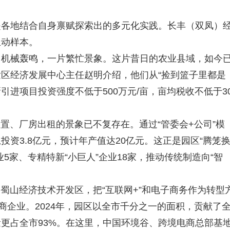
地结合自身禀赋探索出的多元化实践。长丰（双凤）
生动样本。
械轰鸣，一片繁忙景象。这片昔日的农业县域，如今
区经济发展中心主任赵明介绍，他们从“捡到篮子里都是
引进项目投资强度不低于500万元/亩，亩均税收不低于3
置、厂房出租的景象已不复存在。通过“管委会+公司”模
资3.8亿元，预计年产值达20亿元。这正是园区“腾笼
5家、专精特新“小巨人”企业18家，推动传统制造向“智
蜀山经济技术开发区，把“互联网+”和电子商务作为转型
商企业。2024年，园区以全市千分之一的面积，贡献了
更占全市93%。在这里，中国环境谷、跨境电商总部基