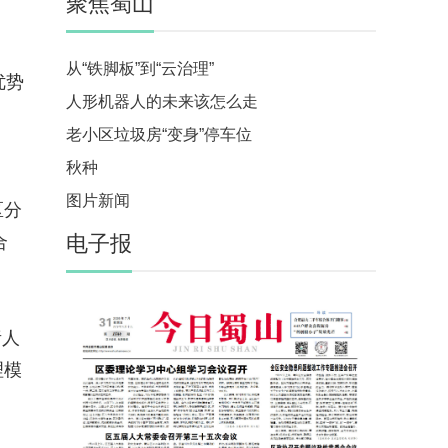
聚焦蜀山
从“铁脚板”到“云治理”
优势
人形机器人的未来该怎么走
老小区垃圾房“变身”停车位
、
秋种
图片新闻
区分
电子报
合
）
责人
理模