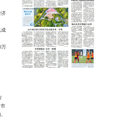
经济
已成
0万
换
方
全市
地、