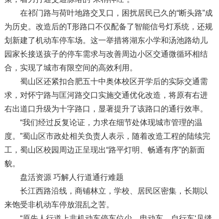
在祁门路与荷叶地路交叉口，困扰居民已久的“断头路”成
为历史。改造后的T形路口不仅配备了智能信号灯系统，还规
划新建了机动车停车场。这一举措将湖东小学和汤池路幼儿
园家长接送孩子的停车需求与改善周边小区交通微循环相结
合，实现了城市有限空间的高效利用。
蜀山区还紧扣合肥五十中奥体校区开学后的实际交通需
求，对怀宁路与匡河路交口实施交通优化改造，将原有右进
右出道口升级为十字路口，显著提升了该路口的通行效率。
“我们经过反复论证，力求在细节处体现城市管理的温
度。”蜀山区市政处相关负责人表示，随着改造工程的陆续完
工，蜀山区校园周边正呈现出“路平灯明、畅通有序”的新面
貌。
盘活资源 巧解人行道通行难题
长江西路沿线，商铺林立，学校、居民区密集，长期以
来饱受非机动车停放混乱之苦。
“原先人行道上非机动车停车位少，电动车、自行车‘见缝