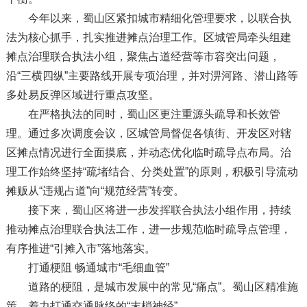
今年以来，蜀山区紧扣城市精细化管理要求，以联合执
法为核心抓手，扎实推进摊点治理工作。区城管局牵头组建
摊点治理联合执法小组，聚焦占道经营等市容突出问题，
沿“三横四纵”主要路线开展专项治理，并对淠河路、潜山路等
多处易反弹区域进行重点攻坚。
在严格执法的同时，蜀山区更注重源头疏导和长效管
理。通过多次调度会议，区城管局督促各镇街、开发区对辖
区摊点情况进行全面摸底，并动态优化临时疏导点布局。治
理工作始终坚持“疏堵结合、分类处置”的原则，积极引导流动
摊贩从“违规占道”向“规范经营”转变。
接下来，蜀山区将进一步发挥联合执法小组作用，持续
推动摊点治理联合执法工作，进一步规范临时疏导点管理，
有序推进“引摊入市”落地落实。
打通梗阻 畅通城市“毛细血管”
道路的梗阻，是城市发展中的常见“痛点”。蜀山区精准施
策，着力打通交通脉络的“末梢神经”。