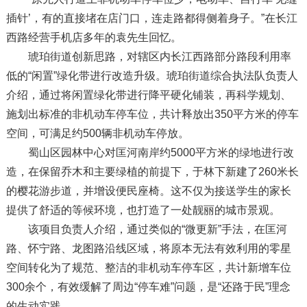
插针’，有的直接堵在店门口，连走路都得侧着身子。”在长江
西路经营手机店多年的袁先生回忆。
琥珀街道创新思路，对辖区内长江西路部分路段利用率
低的“闲置”绿化带进行改造升级。琥珀街道综合执法队负责人
介绍，通过将闲置绿化带进行降平硬化铺装，再科学规划、
施划出标准的非机动车停车位，共计释放出350平方米的停车
空间，可满足约500辆非机动车停放。
蜀山区园林中心对匡河南岸约5000平方米的绿地进行改
造，在保留乔木和主要绿植的前提下，于林下新建了260米长
的樱花游步道，并增设便民座椅。这不仅为接送学生的家长
提供了舒适的等候环境，也打造了一处靓丽的城市景观。
该项目负责人介绍，通过类似的“微更新”手法，在匡河
路、怀宁路、龙图路沿线区域，将原本无法有效利用的零星
空间转化为了规范、整洁的非机动车停车区，共计新增车位
300余个，有效缓解了周边“停车难”问题，是“还路于民”理念
的生动实践。