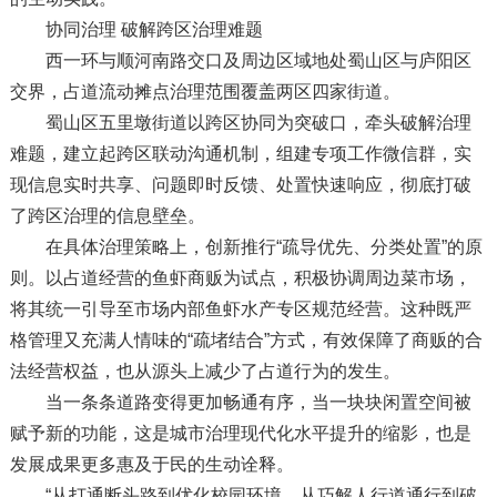
协同治理 破解跨区治理难题
西一环与顺河南路交口及周边区域地处蜀山区与庐阳区
交界，占道流动摊点治理范围覆盖两区四家街道。
蜀山区五里墩街道以跨区协同为突破口，牵头破解治理
难题，建立起跨区联动沟通机制，组建专项工作微信群，实
现信息实时共享、问题即时反馈、处置快速响应，彻底打破
了跨区治理的信息壁垒。
在具体治理策略上，创新推行“疏导优先、分类处置”的原
则。以占道经营的鱼虾商贩为试点，积极协调周边菜市场，
将其统一引导至市场内部鱼虾水产专区规范经营。这种既严
格管理又充满人情味的“疏堵结合”方式，有效保障了商贩的合
法经营权益，也从源头上减少了占道行为的发生。
当一条条道路变得更加畅通有序，当一块块闲置空间被
赋予新的功能，这是城市治理现代化水平提升的缩影，也是
发展成果更多惠及于民的生动诠释。
“从打通断头路到优化校园环境，从巧解人行道通行到破