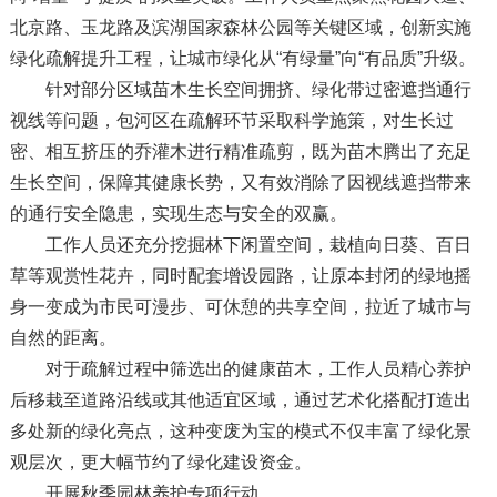
北京路、玉龙路及滨湖国家森林公园等关键区域，创新实施
绿化疏解提升工程，让城市绿化从“有绿量”向“有品质”升级。
针对部分区域苗木生长空间拥挤、绿化带过密遮挡通行
视线等问题，包河区在疏解环节采取科学施策，对生长过
密、相互挤压的乔灌木进行精准疏剪，既为苗木腾出了充足
生长空间，保障其健康长势，又有效消除了因视线遮挡带来
的通行安全隐患，实现生态与安全的双赢。
工作人员还充分挖掘林下闲置空间，栽植向日葵、百日
草等观赏性花卉，同时配套增设园路，让原本封闭的绿地摇
身一变成为市民可漫步、可休憩的共享空间，拉近了城市与
自然的距离。
对于疏解过程中筛选出的健康苗木，工作人员精心养护
后移栽至道路沿线或其他适宜区域，通过艺术化搭配打造出
多处新的绿化亮点，这种变废为宝的模式不仅丰富了绿化景
观层次，更大幅节约了绿化建设资金。
开展秋季园林养护专项行动