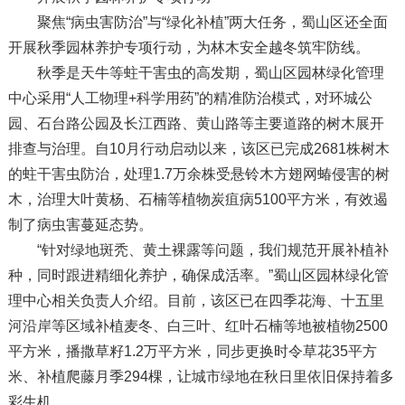
聚焦“病虫害防治”与“绿化补植”两大任务，蜀山区还全面
开展秋季园林养护专项行动，为林木安全越冬筑牢防线。
秋季是天牛等蛀干害虫的高发期，蜀山区园林绿化管理
中心采用“人工物理+科学用药”的精准防治模式，对环城公
园、石台路公园及长江西路、黄山路等主要道路的树木展开
排查与治理。自10月行动启动以来，该区已完成2681株树木
的蛀干害虫防治，处理1.7万余株受悬铃木方翅网蝽侵害的树
木，治理大叶黄杨、石楠等植物炭疽病5100平方米，有效遏
制了病虫害蔓延态势。
“针对绿地斑秃、黄土裸露等问题，我们规范开展补植补
种，同时跟进精细化养护，确保成活率。”蜀山区园林绿化管
理中心相关负责人介绍。目前，该区已在四季花海、十五里
河沿岸等区域补植麦冬、白三叶、红叶石楠等地被植物2500
平方米，播撒草籽1.2万平方米，同步更换时令草花35平方
米、补植爬藤月季294棵，让城市绿地在秋日里依旧保持着多
彩生机。