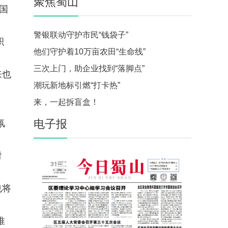
聚焦蜀山
国
警银联动守护市民“钱袋子”
积
他们守护着10万亩农田“生命线”
三次上门，助企业找到“落脚点”
来也
潮玩新地标引燃“打卡热”
来，一起拆盲盒！
电子报
氛
射
也将
推