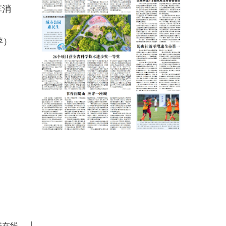
车消
萍）
|
安在线