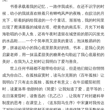
书香承载着我的记忆，一路伴我成长。在还不识字的时
候，幼小的我就喜欢映着只有蝉鸣风声的夜晚，在皎洁的月
光下，听着妈妈给我读的一个个童话。渐渐地，我的时间里
出现了爬满蔷薇的城墙古塔、橙黄色的南瓜车、月光下对着
海歌唱的小美人鱼，还有午夜时遗留在城堡前的那闪闪发光
的水晶鞋……一个个简单而又甜美的童话，泡沫般易碎的
梦，拼凑起幼小的我心底里那美好的情。书本，是我心灵的
启蒙老师，用一抹温柔甜美的糖果色勾勒起了我心底最初的
美好，在我为人之初时让我明白了爱与善良。
世上任何书籍都不能带给你好运，但是他们能让你悄悄
成为你自己。在孤独寂寞时，读马尔克斯的《百年孤独》让
我明白了只有走出孤独，孤独才有意义；在午后暖阳初照
时，读夏洛蒂·勃朗特的《简爱》让我知道了爱，是平等的；
在日落黄昏时，读鲁迅的《孔乙己》，让我有了对封建科举
制度的思考；在课堂上，《送东阳马生序》中宋濂对我传达
了对知识的渴望和坚韧不拔的精神；读书伴随了我无数的光