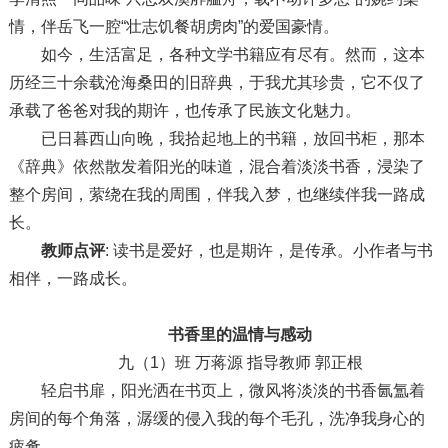
情，伴岳飞一腔“壮志饥餐胡虏肉”的爱国豪情。
如今，生活富足，各种文学书籍应有尽有。然而，这本
历经三十余载沧海桑田的旧辞典，于我尤其珍贵，它不仅了
承载了爸爸对我的期许，也传承了民族文化魅力。
已日暮西山向晚，我拾起地上的书籍，放回书柜，那本
《辞典》依然散发着阳光的味道，混合着淡淡书香，浸染了
整个房间，萦绕在我的周围，伴我入梦，也继续伴我一路成
长。
教师点评
: 读书是爱好，也是期许，是传承。小作者与书
相伴，一路成长。
书香里的温情与感动
九（1）班 万蒋源 指导教师 郭正根
轻启书扉，阳光洒在书页上，微风将淡淡的书香氤氲着
房间的每个角落，潺缓的侵入我的每个毛孔，洗净我身心的
疲惫……