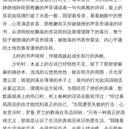
静静地聆听那稚嫩的声音诵读着一句句典雅的诗词，脸上的
笑容如琉璃打破了水面一般，我望着母亲，看着她眼中的赞
许，心里满是欢喜，那稚嫩却又抑扬顿挫的声音所诵读的诗
书，从清明纷纷飘落的杏花雨到边塞缓缓降下的落日，整个
院子被朗诵的声音所填满，被散落的书香所晕染。内心平庸
的土地也焕发蓬勃的生机。
儿时的书声琅琅，伴随我扬起成长前行的风帆。
少年时，木桌上的古诗已经悄然不见，留下了那密密麻
麻的摘抄本。浅浅的云悠悠然然，镀在明月的周围，月光穿
透云层，斑驳的落在薄薄的本子上，屋内的灯光如涓涓细流
从窗边流出，缓缓向远方延绵。当我经历了挫折的风暴，默
默舔舐身上的伤口时，村上春树的话语在眼前浮过：“经过暴
风雨后的你才能找到真正的自己。”当我遭受失败的打击，心
灰意冷时，罗曼·罗兰的教诲在耳边回响：“只有一种真正的英
雄主义，那就是认识了生活的真相后依旧热爱生活。”我随着
笔尖流淌的言语，去寻世间百态，去观人情冷暖，去品那每