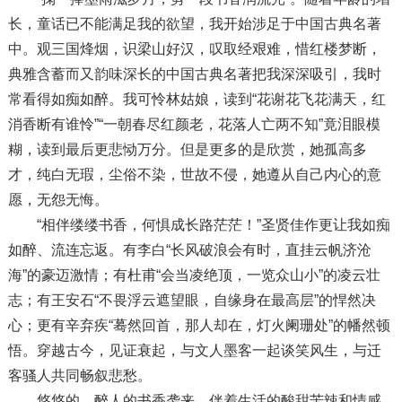
长，童话已不能满足我的欲望，我开始涉足于中国古典名著
中。观三国烽烟，识梁山好汉，叹取经艰难，惜红楼梦断，
典雅含蓄而又韵味深长的中国古典名著把我深深吸引，我时
常看得如痴如醉。我可怜林姑娘，读到“花谢花飞花满天，红
消香断有谁怜”“一朝春尽红颜老，花落人亡两不知”竟泪眼模
糊，读到最后更悲恸万分。但是更多的是欣赏，她孤高多
才，纯白无瑕，尘俗不染，世故不侵，她遵从自己内心的意
愿，无怨无悔。
“相伴缕缕书香，何惧成长路茫茫！”圣贤佳作更让我如痴
如醉、流连忘返。有李白“长风破浪会有时，直挂云帆济沧
海”的豪迈激情；有杜甫“会当凌绝顶，一览众山小”的凌云壮
志；有王安石“不畏浮云遮望眼，自缘身在最高层”的悍然决
心；更有辛弃疾“蓦然回首，那人却在，灯火阑珊处”的幡然顿
悟。穿越古今，见证衰起，与文人墨客一起谈笑风生，与迁
客骚人共同畅叙悲愁。
悠悠的，醉人的书香袭来，伴着生活的酸甜苦辣和情感