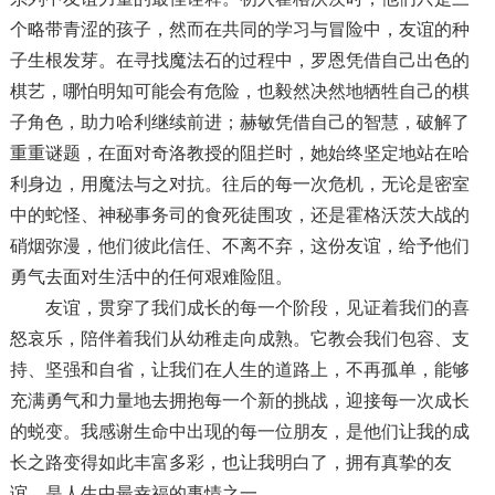
个略带青涩的孩子，然而在共同的学习与冒险中，友谊的种
子生根发芽。在寻找魔法石的过程中，罗恩凭借自己出色的
棋艺，哪怕明知可能会有危险，也毅然决然地牺牲自己的棋
子角色，助力哈利继续前进；赫敏凭借自己的智慧，破解了
重重谜题，在面对奇洛教授的阻拦时，她始终坚定地站在哈
利身边，用魔法与之对抗。往后的每一次危机，无论是密室
中的蛇怪、神秘事务司的食死徒围攻，还是霍格沃茨大战的
硝烟弥漫，他们彼此信任、不离不弃，这份友谊，给予他们
勇气去面对生活中的任何艰难险阻。
友谊，贯穿了我们成长的每一个阶段，见证着我们的喜
怒哀乐，陪伴着我们从幼稚走向成熟。它教会我们包容、支
持、坚强和自省，让我们在人生的道路上，不再孤单，能够
充满勇气和力量地去拥抱每一个新的挑战，迎接每一次成长
的蜕变。我感谢生命中出现的每一位朋友，是他们让我的成
长之路变得如此丰富多彩，也让我明白了，拥有真挚的友
谊，是人生中最幸福的事情之一。