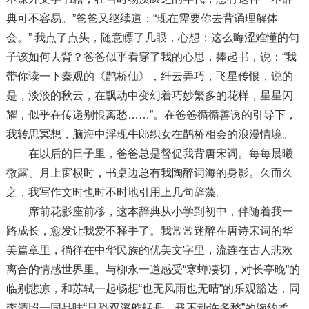
典可不容易。”爸爸又继续道：“现在需要你去背诵理解体
会。” 我点了点头，随意瞟了几眼，心想：这么晦涩难懂的句
子该如何去背？爸爸似乎看穿了我的心思，捧起书，说：“我
带你读一下秦观的《鹊桥仙》，纤云弄巧，飞星传恨，说的
是，淡淡的秋云，在飘动中变幻着巧妙繁多的花样，星星闪
耀，似乎在传递别恨离愁……”。在爸爸循循善诱的引导下，
我转思冥想，脑海中浮现牛郎织女在鹊桥相会的浪漫情境。
在以后的日子里，爸爸总是督促我背唐宋词。每每晨曦
微露、月上窗棂时，书桌边总有我陶醉词海的身影。久而久
之，我写作文时也时不时地引用上几句辞藻。
席前花影座前移，这本辞典从小学到初中，伴随着我一
路成长，愈发让我爱不释手了。我常常迷醉在唐诗宋词的华
美篇章里，徜徉在中华民族的优美文字里，流连在古人悲欢
离合的情感世界里。与柳永一道感受“寒蝉凄切，对长亭晚”的
临别悲凉，和苏轼一起畅想“也无风雨也无晴”的乐观豁达，同
李清照一同品味“只恐双溪舴艋舟，载不动许多愁”的婉约柔