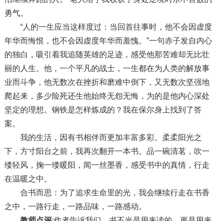
勇气。
“人的一生应当这样度过：当回首往事时，他不会因虚度
年华而悔恨，也不会因虚度年华而羞愧。”一句赤子发自内心
的独白，吸引着我追随英雄的足迹，感受他那苦难却无比壮
丽的人生。他，一个平凡的战士，一生都在为人类的解放事
业而斗争，他无数次在挫折和磨难中倒下，又无数次坚强地
爬起来，多少险死还生他始终无怨无悔，为的是他内心深处
坚定的理想。钢铁是怎样炼成的？我在保尔身上找到了答
案。
我的生活，因有书相伴而更加丰富多彩。柔柔阳光之
下，方寸阳台之前，我再次翻开一本书。品一碗清茗，吹一
缕轻风，掬一缕暖阳，闻一丝墨香，感受书中的真情，行走
在温暖之中。
合书而思：为了追求生命里的光，我会继续行走在书香
之中，一路行走，一路品味，一路感动。
教师点评
:作者告诉我们，书不光是用来读的，更是用来