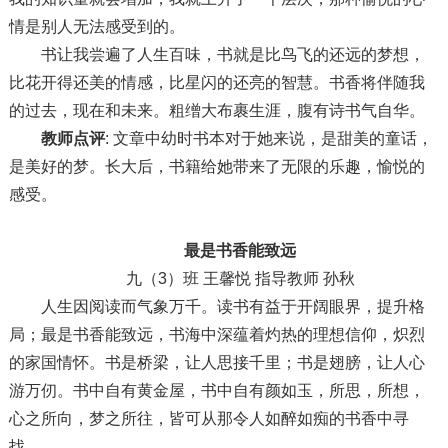
情是别人无法感受到的。
书让我尝遍了人生百味，书就是比鸟飞的还远的梦想，
比花开得还美的情感，比星闪的还亮的智慧。书香将伴随我
的过去，现在和未来。粗缯大布裹生涯，腹有诗书气自华。
教师点评
: 文章中幼时书本对于她来说，是甜美的童话，
是美好的梦。长大后，书籍给她带来了无限的乐趣，愉悦的
感受。
最是书香能致远
九（3）班 王馨悦 指导教师 孙秋
人生因阅读而气象万千。读书有益于开阔眼界，提升格
局；最是书香能致远，书海中深蕴着灼热的理想信仰，炽烈
的家国情怀。书是桥梁，让人思接千里；书是翅膀，让人心
游万仞。书中自有黄金屋，书中自有颜如玉，所思，所想，
心之所向，梦之所往，皆可从那令人如醉如痴的书香中寻
找。