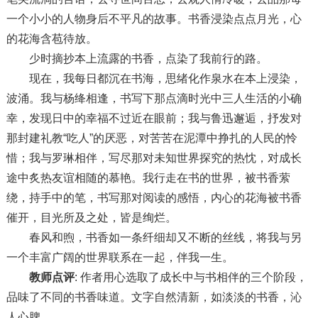
一个小小的人物身后不平凡的故事。书香浸染点点月光，心
的花海含苞待放。
少时摘抄本上流露的书香，点染了我前行的路。
现在，我每日都沉在书海，思绪化作泉水在本上浸染，
波涌。我与杨绛相逢，书写下那点滴时光中三人生活的小确
幸，发现日中的幸福不过近在眼前；我与鲁迅邂逅，抒发对
那封建礼教“吃人”的厌恶，对苦苦在泥潭中挣扎的人民的怜
惜；我与罗琳相伴，写尽那对未知世界探究的热忱，对成长
途中炙热友谊相随的慕艳。我行走在书的世界，被书香萦
绕，持手中的笔，书写那对阅读的感悟，内心的花海被书香
催开，目光所及之处，皆是绚烂。
春风和煦，书香如一条纤细却又不断的丝线，将我与另
一个丰富广阔的世界联系在一起，伴我一生。
教师点评
: 作者用心选取了成长中与书相伴的三个阶段，
品味了不同的书香味道。文字自然清新，如淡淡的书香，沁
人心脾。