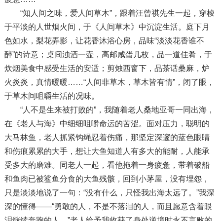
“知人间之味，爱人间草木”，跟着汪曾祺先生一起，穿梭
于平淡的人世烟火间，于《人间草木》中沉淀生活。庭下月
色如水，梨花弄影，让花香沐浴心房，品味“淡淡花香谁不
醉”的诗意；桌间浊酒一壶，高邮咸蛋几枚，品一道佳肴，于
炊烟美食中感受生活的安适；剪烛西窗下，品茶话桑麻，炉
火炎炎，真情暖暖……“人间非草木，草木皆有情”，闭了眼，
于草木间咀嚼生活的况味。
“人不是生来被打败的”，我随着老人桑地亚哥一同出海，
在《老人与海》中细细咀嚼命运的苦涩。面对压力，聪明的
大马林鱼，老人抓紧钩绳忍着伤痛，那坚定深邃的蓝色眼睛
和伤痕累累的大手，想让大鱼知道人有多大的能耐，人能承
受多大的磨难。同老人一起，看他拖着一身疲惫，带着破船
和鱼肉已被鲨鱼分食的大鱼残骸，回到小茅屋，没有埋怨，
只是淡淡地说了一句：“没有什么，只怪我出海太远了。”我深
深的懂得——“勇敢的人，不是不落泪的人，而且愿意含着眼
泪继续奔跑的人。”老人给予我收获了身处逆境时永不言败的