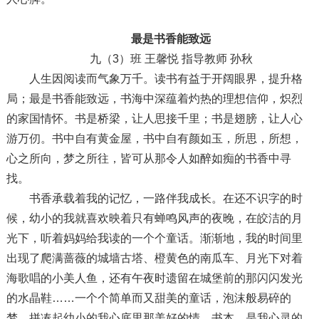
最是书香能致远
九（3）班 王馨悦 指导教师 孙秋
人生因阅读而气象万千。读书有益于开阔眼界，提升格
局；最是书香能致远，书海中深蕴着灼热的理想信仰，炽烈
的家国情怀。书是桥梁，让人思接千里；书是翅膀，让人心
游万仞。书中自有黄金屋，书中自有颜如玉，所思，所想，
心之所向，梦之所往，皆可从那令人如醉如痴的书香中寻
找。
书香承载着我的记忆，一路伴我成长。在还不识字的时
候，幼小的我就喜欢映着只有蝉鸣风声的夜晚，在皎洁的月
光下，听着妈妈给我读的一个个童话。渐渐地，我的时间里
出现了爬满蔷薇的城墙古塔、橙黄色的南瓜车、月光下对着
海歌唱的小美人鱼，还有午夜时遗留在城堡前的那闪闪发光
的水晶鞋……一个个简单而又甜美的童话，泡沫般易碎的
梦，拼凑起幼小的我心底里那美好的情。书本，是我心灵的