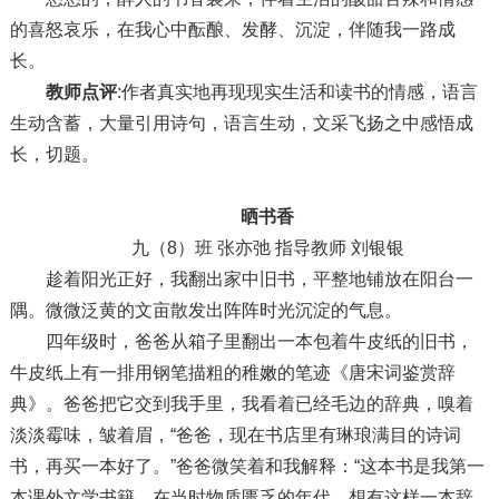
的喜怒哀乐，在我心中酝酿、发酵、沉淀，伴随我一路成
长。
教师点评
:作者真实地再现现实生活和读书的情感，语言
生动含蓄，大量引用诗句，语言生动，文采飞扬之中感悟成
长，切题。
晒书香
九（8）班 张亦弛 指导教师 刘银银
趁着阳光正好，我翻出家中旧书，平整地铺放在阳台一
隅。微微泛黄的文亩散发出阵阵时光沉淀的气息。
四年级时，爸爸从箱子里翻出一本包着牛皮纸的旧书，
牛皮纸上有一排用钢笔描粗的稚嫩的笔迹《唐宋词鉴赏辞
典》。爸爸把它交到我手里，我看着已经毛边的辞典，嗅着
淡淡霉味，皱着眉，“爸爸，现在书店里有琳琅满目的诗词
书，再买一本好了。”爸爸微笑着和我解释：“这本书是我第一
本课外文学书籍，在当时物质匮乏的年代，想有这样一本辞