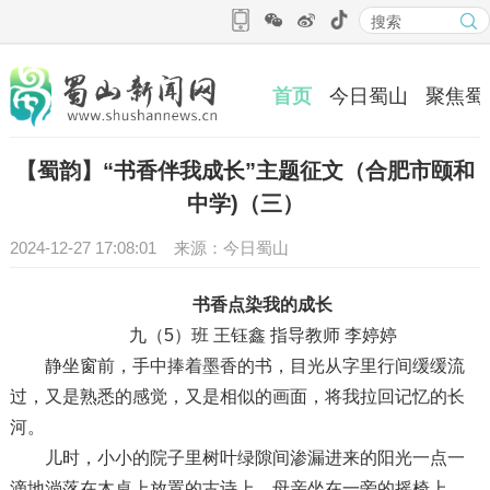
首页
今日蜀山
聚焦蜀
【蜀韵】“书香伴我成长”主题征文（合肥市颐和
中学)（三）
2024-12-27 17:08:01 来源：今日蜀山
书香点染我的成长
九（5）班 王钰鑫 指导教师 李婷婷
静坐窗前，手中捧着墨香的书，目光从字里行间缓缓流
过，又是熟悉的感觉，又是相似的画面，将我拉回记忆的长
河。
儿时，小小的院子里树叶绿隙间渗漏进来的阳光一点一
滴地淌落在木桌上放置的古诗上，母亲坐在一旁的摇椅上，