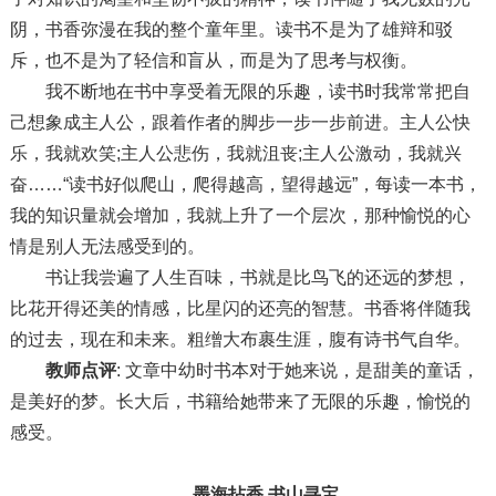
阴，书香弥漫在我的整个童年里。读书不是为了雄辩和驳
斥，也不是为了轻信和盲从，而是为了思考与权衡。
我不断地在书中享受着无限的乐趣，读书时我常常把自
己想象成主人公，跟着作者的脚步一步一步前进。主人公快
乐，我就欢笑;主人公悲伤，我就沮丧;主人公激动，我就兴
奋……“读书好似爬山，爬得越高，望得越远”，每读一本书，
我的知识量就会增加，我就上升了一个层次，那种愉悦的心
情是别人无法感受到的。
书让我尝遍了人生百味，书就是比鸟飞的还远的梦想，
比花开得还美的情感，比星闪的还亮的智慧。书香将伴随我
的过去，现在和未来。粗缯大布裹生涯，腹有诗书气自华。
教师点评
: 文章中幼时书本对于她来说，是甜美的童话，
是美好的梦。长大后，书籍给她带来了无限的乐趣，愉悦的
感受。
墨海拈香 书山寻宝