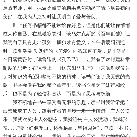
启蒙老师，用一抹温柔甜美的糖果色勾勒起了我心底最初的
美好，在我为人之初时让我明白了爱与善良。
世上任何书籍都不能带给你好运，但是他们能让你悄悄
成为你自己。在孤独寂寞时，读马尔克斯的《百年孤独》让
我明白了只有走出孤独，孤独才有意义；在午后暖阳初照
时，读夏洛蒂·勃朗特的《简爱》让我知道了爱，是平等的；
在日落黄昏时，读鲁迅的《孔乙己》，让我有了对封建科举
制度的思考；在课堂上，《送东阳马生序》中宋濂对我传达
了对知识的渴望和坚韧不拔的精神；读书伴随了我无数的光
阴，书香弥漫在我的整个童年里。读书不是为了雄辩和驳
斥，也不是为了轻信和盲从，而是为了思考与权衡。
我不断地在书中享受着无限的乐趣，读书时我常常把自
己想象成主人公，跟着作者的脚步一步一步前进。主人公快
乐，我就欢笑;主人公悲伤，我就沮丧;主人公激动，我就兴
奋……“读书好似爬山，爬得越高，望得越远”，每读一本书，
我的知识量就会增加，我就上升了一个层次，那种愉悦的心