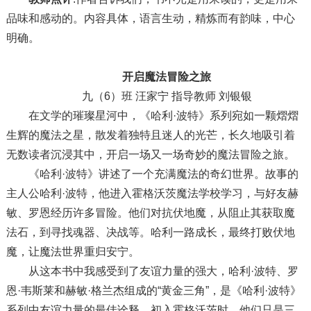
品味和感动的。内容具体，语言生动，精炼而有韵味，中心
明确。
开启魔法冒险之旅
九（6）班 汪家宁 指导教师 刘银银
在文学的璀璨星河中，《哈利·波特》系列宛如一颗熠熠
生辉的魔法之星，散发着独特且迷人的光芒，长久地吸引着
无数读者沉浸其中，开启一场又一场奇妙的魔法冒险之旅。
《哈利·波特》讲述了一个充满魔法的奇幻世界。故事的
主人公哈利·波特，他进入霍格沃茨魔法学校学习，与好友赫
敏、罗恩经历许多冒险。他们对抗伏地魔，从阻止其获取魔
法石，到寻找魂器、决战等。哈利一路成长，最终打败伏地
魔，让魔法世界重归安宁。
从这本书中我感受到了友谊力量的强大，哈利·波特、罗
恩·韦斯莱和赫敏·格兰杰组成的“黄金三角”，是《哈利·波特》
系列中友谊力量的最佳诠释。初入霍格沃茨时，他们只是三