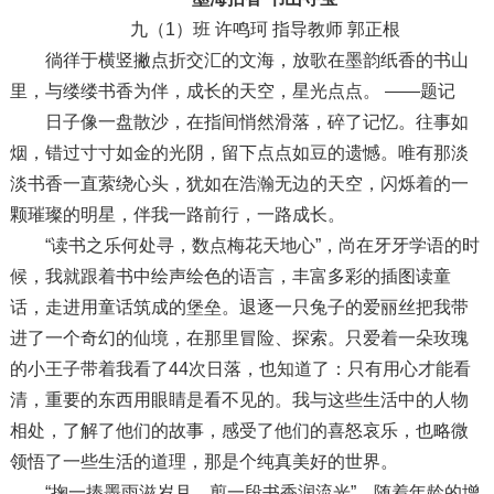
九（1）班 许鸣珂 指导教师 郭正根
徜徉于横竖撇点折交汇的文海，放歌在墨韵纸香的书山
里，与缕缕书香为伴，成长的天空，星光点点。 ——题记
日子像一盘散沙，在指间悄然滑落，碎了记忆。往事如
烟，错过寸寸如金的光阴，留下点点如豆的遗憾。唯有那淡
淡书香一直萦绕心头，犹如在浩瀚无边的天空，闪烁着的一
颗璀璨的明星，伴我一路前行，一路成长。
“读书之乐何处寻，数点梅花天地心”，尚在牙牙学语的时
候，我就跟着书中绘声绘色的语言，丰富多彩的插图读童
话，走进用童话筑成的堡垒。退逐一只兔子的爱丽丝把我带
进了一个奇幻的仙境，在那里冒险、探索。只爱着一朵玫瑰
的小王子带着我看了44次日落，也知道了：只有用心才能看
清，重要的东西用眼睛是看不见的。我与这些生活中的人物
相处，了解了他们的故事，感受了他们的喜怒哀乐，也略微
领悟了一些生活的道理，那是个纯真美好的世界。
“掬一捧墨雨滋岁月，剪一段书香润流光”。随着年龄的增