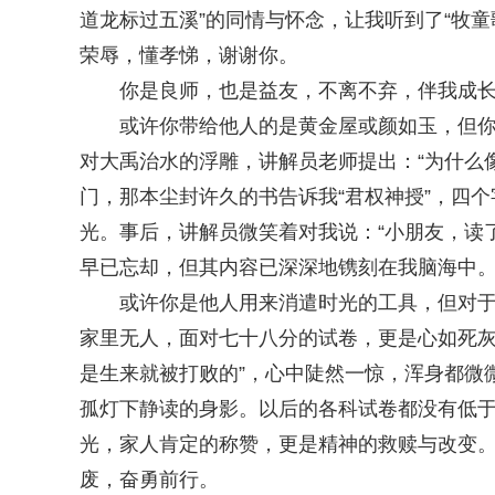
道龙标过五溪”的同情与怀念，让我听到了“牧
荣辱，懂孝悌，谢谢你。
你是良师，也是益友，不离不弃，伴我成
或许你带给他人的是黄金屋或颜如玉，但你为
对大禹治水的浮雕，讲解员老师提出：“为什么
门，那本尘封许久的书告诉我“君权神授”，四
光。事后，讲解员微笑着对我说：“小朋友，读
早已忘却，但其内容已深深地镌刻在我脑海中
或许你是他人用来消遣时光的工具，但对于我
家里无人，面对七十八分的试卷，更是心如死灰
是生来就被打败的”，心中陡然一惊，浑身都微
孤灯下静读的身影。以后的各科试卷都没有低
光，家人肯定的称赞，更是精神的救赎与改变
废，奋勇前行。