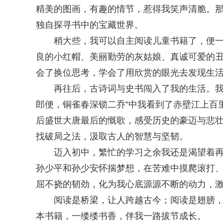
精美的图画，有趣的情节，惹得我笑声清脆。
独自探寻书中的宝藏世界。
稍大些，我可以自主阅读儿童书籍了，便一头
良的小红帽、美丽勤劳的灰姑娘、真诚可爱的
会了换位思考，学会了用欣赏的眼光去发现生
再往后，古诗词与史书闯入了我的生活。我满
郎便，铜雀春深锁二乔”中我看到了赤壁江上百
后盛世大唐最后的慨歌，感受历史的豪迈与悲
找破局之法，汲取古人的智慧与坚韧。
迈入初中，繁忙的学习之余我还是渴望着再嗅
孙少平和孙少安怀揣梦想，在苦难中摸爬滚打
屈不挠的韧劲，化为我心底源源不断的动力，
阅读是桥梁，让人跨越古今；阅读是翅膀，让
本书籍，一缕缕书香，伴我一路拔节成长。