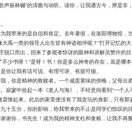
童歌声振林樾”的清脆与动听。读你，让我通古今，辨是非
长。
我带来的是自信和肯定。去年暑假，在洛阳博物馆，
像大禹一类的领导人出生皆有神迹相伴呢？”打开记忆的大
个字脱口而出，招来了参观者惊讶的眼神和讲解员赞许的目
了不少书呀！”是呀！书！你是多么神奇的存在，虽是哪本
。是你让我有话可说、有理可讲、有据可循。
，你是精神的救赎者。一个咸蛋黄味的傍晚，父母出
。寂寥中拾起一本《老人与海》，不经意间看到“一个人
微震悚起来。此后的家里便没有了我贪玩的身影，只有那
于九十五分，你的影响，给我带来的不止是同学们惊叹的
。谢谢你，书先生！成为我的精神支柱和食粮，让我不再