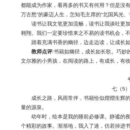
都能成为作家，看再多的书又有何用？但是没有
万古愁”的豪迈人生，怎知毛主席的“北国风光、
读书让我文笔更加流畅，读书让我谈吐更加儒
翱翔。我们一定要珍惜来之不易的读书机会，
踏着充满书香的幽径，边走边读，让成长如
教师点评
:书籍如幽径，成长如长歌。巧妙
文尔雅的小男孩，在阅读的路上，有成长，有
七（5）班
成长之路，风雨常伴，书籍恰似熠熠生辉的灯
量的源泉。
幼年时，绘本是我的睡前必修课。静谧的夜晚
个精彩的故事。渐渐地，我入了迷，仿若掉进