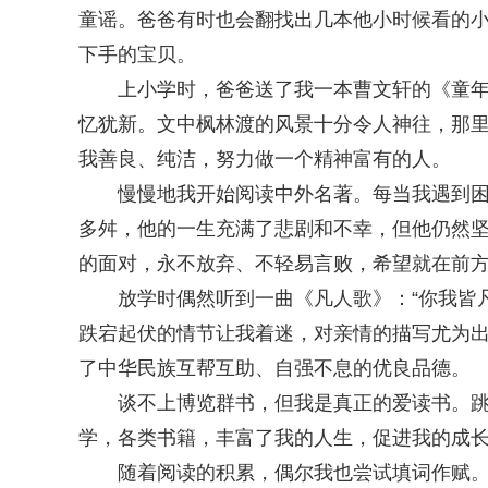
童谣。爸爸有时也会翻找出几本他小时候看的
下手的宝贝。
上小学时，爸爸送了我一本曹文轩的《童年》
忆犹新。文中枫林渡的风景十分令人神往，那
我善良、纯洁，努力做一个精神富有的人。
慢慢地我开始阅读中外名著。每当我遇到困难
多舛，他的一生充满了悲剧和不幸，但他仍然
的面对，永不放弃、不轻易言败，希望就在前
放学时偶然听到一曲《凡人歌》：“你我皆凡
跌宕起伏的情节让我着迷，对亲情的描写尤为
了中华民族互帮互助、自强不息的优良品德。
谈不上博览群书，但我是真正的爱读书。跳读
学，各类书籍，丰富了我的人生，促进我的成
随着阅读的积累，偶尔我也尝试填词作赋。虽