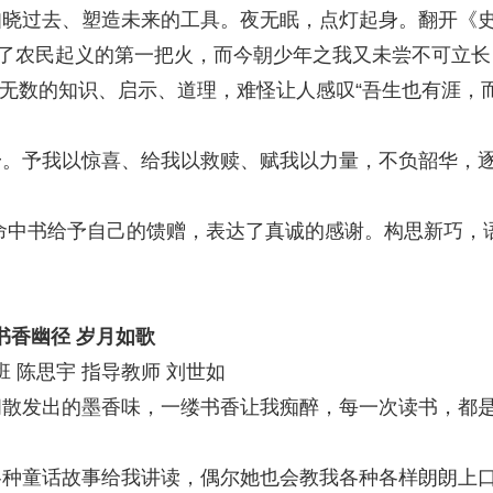
晓过去、塑造未来的工具。夜无眠，点灯起身。翻开《
燃了农民起义的第一把火，而今朝少年之我又未尝不可立长
，无数的知识、启示、道理，难怪让人感叹“吾生也有涯，
予我以惊喜、给我以救赎、赋我以力量，不负韶华，
命中书给予自己的馈赠，表达了真诚的感谢。构思新巧，
书香幽径 岁月如歌
陈思宇 指导教师 刘世如
发出的墨香味，一缕书香让我痴醉，每一次读书，都
童话故事给我讲读，偶尔她也会教我各种各样朗朗上