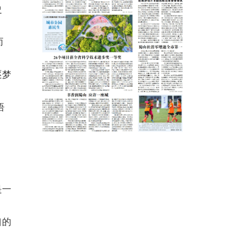
史
而
逐梦
语
是一
口的