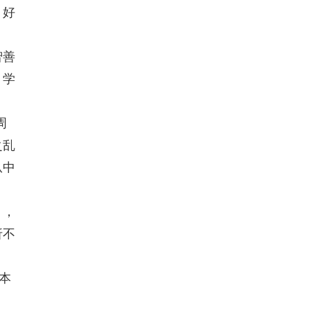
，好
智善
，学
周
之乱
从中
》，
折不
本