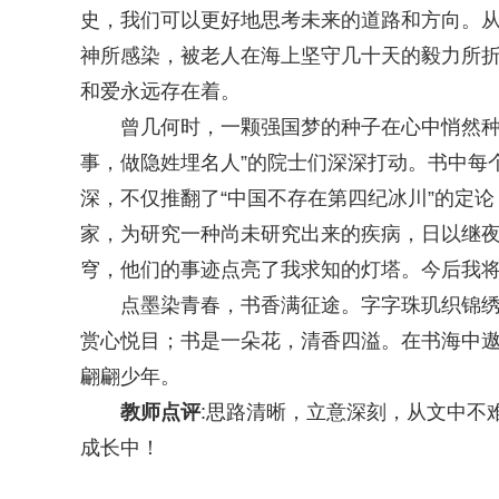
史，我们可以更好地思考未来的道路和方向。
神所感染，被老人在海上坚守几十天的毅力所
和爱永远存在着。
曾几何时，一颗强国梦的种子在心中悄然种下
事，做隐姓埋名人”的院士们深深打动。书中每
深，不仅推翻了“中国不存在第四纪冰川”的定论
家，为研究一种尚未研究出来的疾病，日以继
穹，他们的事迹点亮了我求知的灯塔。今后我
点墨染青春，书香满征途。字字珠玑织锦绣，
赏心悦目；书是一朵花，清香四溢。在书海中
翩翩少年。
教师点评
:思路清晰，立意深刻，从文中不
成长中！