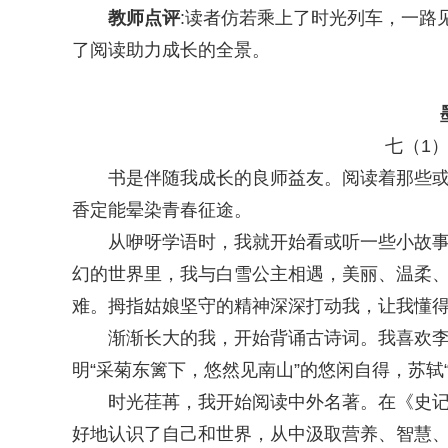
教师点评
:读者仿若乘上了时光列车，一路
了阅读助力成长的全景。
墨
七（1）班
书是伴随我成长的良师益友。阅读着那些或平
香定能晕染青春征途。
从咿呀学语时，我就开始看或听一些小故事。
幻的世界里，我与白雪公主相遇，美丽、温柔
难。拇指姑娘坚守的精神深深打动我，让我懂
渐渐长大的我，开始背诵古诗词。我喜欢李白
明“采菊东篱下，悠然见南山”的悠闲自得，苏轼
时光荏苒，我开始阅读中外名著。在《史记》
好地认识了自己和世界，从中汲取营养、智慧、