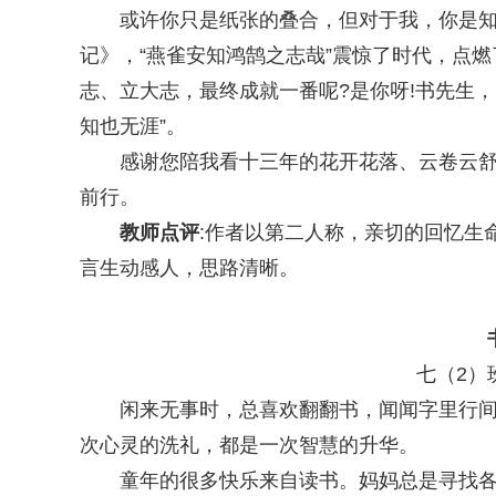
或许你只是纸张的叠合，但对于我，你是知
记》，“燕雀安知鸿鹄之志哉”震惊了时代，点
志、立大志，最终成就一番呢?是你呀!书先生
知也无涯”。
感谢您陪我看十三年的花开花落、云卷云舒。
前行。
教师点评
:作者以第二人称，亲切的回忆生
言生动感人，思路清晰。
七（2）班 
闲来无事时，总喜欢翻翻书，闻闻字里行间散
次心灵的洗礼，都是一次智慧的升华。
童年的很多快乐来自读书。妈妈总是寻找各种