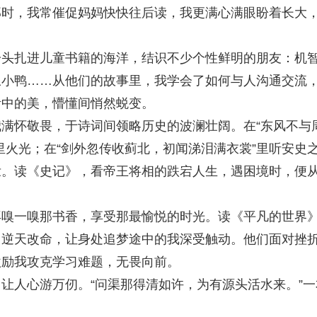
那时，我常催促妈妈快快往后读，我更满心满眼盼着长大
扎进儿童书籍的海洋，结识不少个性鲜明的朋友：机
丑小鸭……从他们的故事里，我学会了如何与人沟通交流
活中的美，懵懂间悄然蜕变。
怀敬畏，于诗词间领略历史的波澜壮阔。在“东风不与
里火光；在“剑外忽传收蓟北，初闻涕泪满衣裳”里听安史
壮。读《史记》，看帝王将相的跌宕人生，遇困境时，便
一嗅那书香，享受那最愉悦的时光。读《平凡的世界
、逆天改命，让身处追梦途中的我深受触动。他们面对挫
激励我攻克学习难题，无畏向前。
人心游万仞。“问渠那得清如许，为有源头活水来。”一