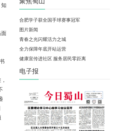
聚焦蜀山
，知
合肥学子获全国手球赛事冠军
图片新闻
当面
青春之光闪耀活力之城
全力保障年底开站运营
健康宣传进社区 服务居民零距离
书
电子报
差，
不
盏
目
颓