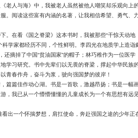
从《老人与海》中，我被老人虽然被他人嘲笑却乐观向上
折服。阅读这些富有内涵的名著，让我相信希望、勇气、
。在看《国之脊梁》这本书时，我被那些“干惊天动地
个科学家都经历不同，个性鲜明。李四光在地质学上造诣
，还摘掉了中国“贫油国家”的帽子；林巧稚作为一位医学
夜地学习研究。书中先辈们以无畏的脊梁，撑起中华民族
将以青春作舟，奋斗为浆，驶向强国梦的彼岸！
篇篇佳作动心湖。书是一首歌，激越昂扬；书是一幅
遨游，我已从一个懵懵懂懂的儿童成长为一个有思想有远
难看出一个怀揣梦想，肩扛使命，奔赴强国之途的少年正