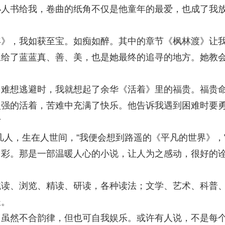
小人书给我，卷曲的纸角不仅是他童年的最爱，也成了我
，我如获至宝。如痴如醉。其中的章节《枫林渡》让
里给了蓝蓝真、善、美，也是她最终的追寻的地方。她教
想逃避时，我就想起了余华《活着》里的福贵。福贵
坚强的活着，苦难中充满了快乐。他告诉我遇到困难时要
方
人，生在人世间，”我便会想到路遥的《平凡的世界》，
出彩。那是一部温暖人心的小说，让人为之感动，很好的
、浏览、精读、研读，各种读法；文学、艺术、科普
长。
然不合韵律，但也可自我娱乐。或许有人说，不是每