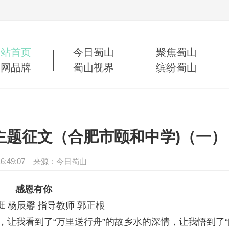
网站首页
今日蜀山
聚焦蜀山
蜀网品牌
蜀山视界
缤纷蜀山
主题征文（合肥市颐和中学)（一）
27 16:49:07 来源：今日蜀山
感恩有你
杨辰馨 指导教师 郭正根
让我看到了“万里送行舟”的故乡水的深情，让我悟到了“