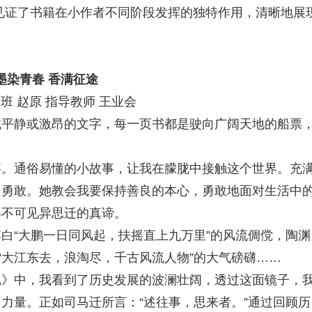
见证了书籍在小作者不同阶段发挥的独特作用，清晰地展
染青春 香满征途
 赵原 指导教师 王业会
静或激昂的文字，每一页书都是驶向广阔天地的船票
通俗易懂的小故事，让我在朦胧中接触这个世界。充
、勇敢。她教会我要保持善良的本心，勇敢地面对生活中
得不可见异思迁的真谛。
“大鹏一日同风起，扶摇直上九万里”的风流倜傥，陶渊
“大江东去，浪淘尽，千古风流人物”的大气磅礴……
中，我看到了历史发展的波澜壮阔，透过这面镜子，
力量。正如司马迁所言：“述往事，思来者。”通过回顾历