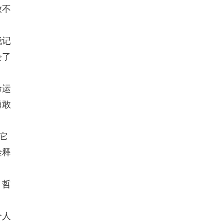
放不
我记
会了
命运
勇敢
它
诠释
、哲
个人