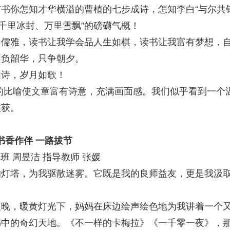
书你怎知才华横溢的曹植的七步成诗，怎知李白“与尔共
千里冰封、万里雪飘”的磅礴气概！
雅，读书让我学会品人生如棋，读书让我富有梦想，
不负韶华，只争朝夕。
诗，岁月如歌！
的比喻使文章富有诗意，充满画面感。我们似乎看到一个
收获。
书香作伴 一路拔节
 周昱洁 指导教师 张媛
塔，为我驱散迷雾。它既是我的良师益友，更是我汲
，暖黄灯光下，妈妈在床边绘声绘色地为我讲着一个
书中的奇幻天地。《不一样的卡梅拉》《一千零一夜》，