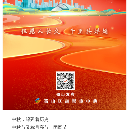
中秋，绵延着历史
中秋节又称月亮节、团圆节