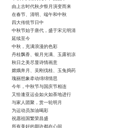
由上古时代秋夕祭月演变而来
在春节、清明、端午和中秋
四大传统节日中
中秋节始于唐代，盛于宋元明清
延续至今
中秋，充满浪漫的色彩
丹桂飘香、银月光满、玉露初凉
秋日之美尽显诗情画意
嫦娥奔月、吴刚伐桂、玉兔捣药
瑰丽想象牵动绵绵情思
今年，中秋节与国庆节相连
又恰逢亚运会如火如荼地进行
与家人团聚，赏一轮明月
为运动员加油喝彩
祝愿祖国繁荣昌盛
所有美好的期许都在心间