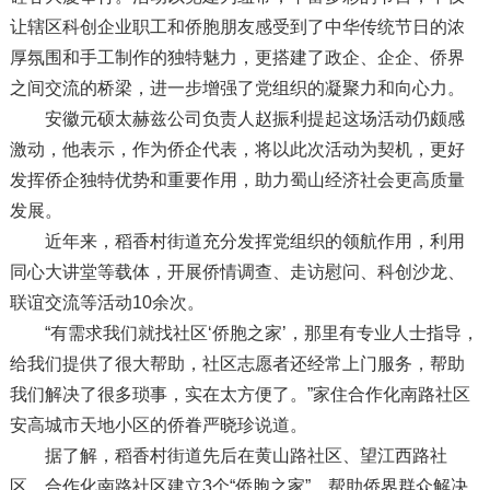
让辖区科创企业职工和侨胞朋友感受到了中华传统节日的浓
厚氛围和手工制作的独特魅力，更搭建了政企、企企、侨界
之间交流的桥梁，进一步增强了党组织的凝聚力和向心力。
安徽元硕太赫兹公司负责人赵振利提起这场活动仍颇感
激动，他表示，作为侨企代表，将以此次活动为契机，更好
发挥侨企独特优势和重要作用，助力蜀山经济社会更高质量
发展。
近年来，稻香村街道充分发挥党组织的领航作用，利用
同心大讲堂等载体，开展侨情调查、走访慰问、科创沙龙、
联谊交流等活动10余次。
“有需求我们就找社区‘侨胞之家’，那里有专业人士指导，
给我们提供了很大帮助，社区志愿者还经常上门服务，帮助
我们解决了很多琐事，实在太方便了。”家住合作化南路社区
安高城市天地小区的侨眷严晓珍说道。
据了解，稻香村街道先后在黄山路社区、望江西路社
区、合作化南路社区建立3个“侨胞之家”，帮助侨界群众解决