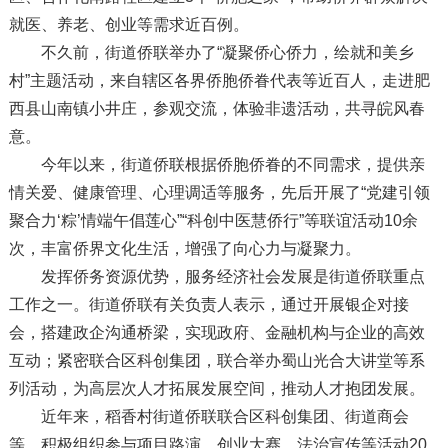
就医、养老、创业等需求近百例。
不久前，街道侨联举办了“凝聚侨心侨力，绘就和美乡
村”主题活动，来自辖区各界侨胞侨眷代表等近百人，走进肥
西县山南镇小井庄，参观交流，体验非遗活动，共寻皖风春
意。
今年以来，街道侨联根据侨胞侨眷的不同需求，提供亲
情关爱、健康管理、心理调适等服务，先后开展了“党建引领
聚合力‘粽’情端午倡莲心”“科创中医慧侨行”等联谊活动10余
次，丰富侨界文化生活，增强了向心力与凝聚力。
发挥侨务资源优势，服务经济社会发展是街道侨联重点
工作之一。街道侨联有关负责人表示，通过开展银企对接
会，搭建政企沟通桥梁，实现政府、金融机构与企业的高效
互动；紧密联合区科创集团，联合举办蜀山光合大讲堂等系
列活动，为高层次人才拓展发展空间，推动人才抱团发展。
近年来，稻香村街道侨联联合区科创集团、街道商会
等，积极组织参与项目路演、创业大赛、法治宣传等活动20