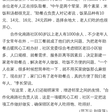
余位老年人正在排队取餐。“中午是两个荤菜、两个素菜，米
饭和汤都很充足。”助餐点负责人对记者说，饭菜品种有10
元、14元、16元、24元四种，选择余地大，老人们吃的也很
开心。
合作化南路社区60岁以上老人有1000余人，不少老年人
子女常年在外，一日三餐就成了他们的大问题。为把老年助
餐点暖民心工程办好，社区党委综合考虑辖区老旧小区较
多、人口规模、就餐需求、服务距离等因素后，决定新建一
家老年助餐点，解决老年人做饭、吃饭不方便的问题。“一个
人在家，很多时候想简单吃一下，就不用买菜烧饭那么麻烦
了。现在好了，家门口有了老年助餐点，真的方便了我们老
年人。”李长荣说。
“在这里，老人们还能唠家常，增进邻里之间的友情。”合
作化南路社负责人说，这是一项暖民心工程，社区一定把这
项工作做好做实，确保辖区老年人吃得饱、吃得好。
（范万云 刘亚萍）