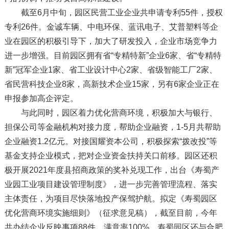
截至6月中旬，园区民营工业企业共申请专利55件，授权
专利26件。金诚车辆、中电环保、蓝讯电子、艾普塑料等企
业在园区的积极引导下，加大了研发投入，企业市场竞争力
进一步增强。目前园区拥有省“专精特新”企业6家、省“专精特
新”冠军企业1家、省工业设计中心2家、省级智能工厂2家、
省民营科技企业8家，高新技术企业15家，另有6家企业正在
申报参加高企评定。
与此同时，园区着力优化营商环境，积极加大与银行、
担保公司等金融机构对接力度，帮助企业融资，1-5月共帮助
企业融资1.2亿元。对接国耀资本公司，积极探索“拨改投”等
基金支持企业模式，把对企业资金扶持关口前移。园区还积
极开展2021年度县招商政策的奖补兑现工作，出台《寿蜀产
业园工业项目建设管理制度》，进一步完善管理流程、落实
主体责任，为项目尽快落地投产保驾护航。拟定《寿蜀园区
优化营商环境实施细则》（征求意见稿），截至目前，今年
共办结企业反映事项88件，满意率100%。寿蜀园区还与合肥