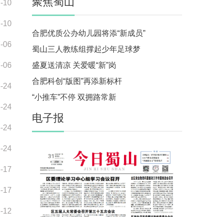
聚焦蜀山
-10
-10
合肥优质公办幼儿园将添“新成员”
-06
蜀山三人教练组撑起少年足球梦
-06
盛夏送清凉 关爱暖“新”岗
合肥科创“版图”再添新标杆
-24
“小推车”不停 双拥路常新
-24
电子报
-24
-24
-17
-17
-12