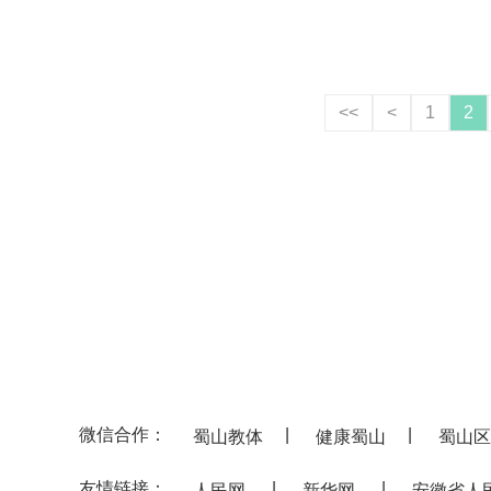
<<
<
1
2
微信合作：
|
|
蜀山教体
健康蜀山
蜀山区
友情链接：
|
|
人民网
新华网
安徽省人