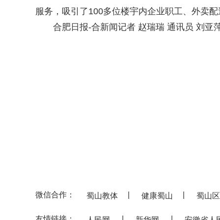
服务，吸引了100多位楼宇内企业职工、外卖
合肥日报-合新闻记者 赵瑞瑞 通讯员 刘亚萍
微信合作：
|
|
蜀山教体
健康蜀山
蜀山区
友情链接：
|
|
人民网
新华网
安徽省人