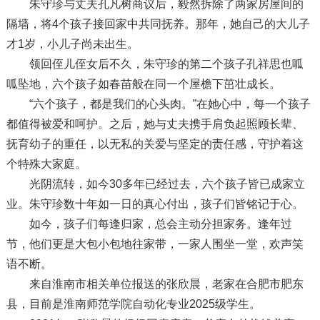
朱守珍与丈夫孔凡树商议后，毅然拆除了两家房屋间的
隔墙，将4个孩子接回家中共同抚养。那年，她自己的大儿子
才1岁，小儿子尚未出生。
领回侄儿侄女后不久，朱守珍的第二个孩子孔祥思也呱
呱坠地，六个孩子如春苗般在同一个屋檐下茁壮成长。
“六个孩子，都是我们的心头肉。”在她心中，每一个孩子
都值得被爱和呵护。之后，她与丈夫携手肩负起照顾长辈、
抚育幼子的重任，以无私的关爱与坚定的责任感，守护着这
个特殊大家庭。
光阴流转，如今30多年已经过去，六个孩子皆已成家立
业。朱守珍数十年如一日的真心付出，孩子们皆铭记于心。
如今，孩子们每逢归家，总会主动分担家务。逢年过
节，他们更是大包小包地往家带，一家人围坐一堂，欢声笑
语不断。
来自淮南市相关单位报送的张欣晨，老家在合肥市肥东
县，目前是淮南师范学院自动化专业2025级学生。