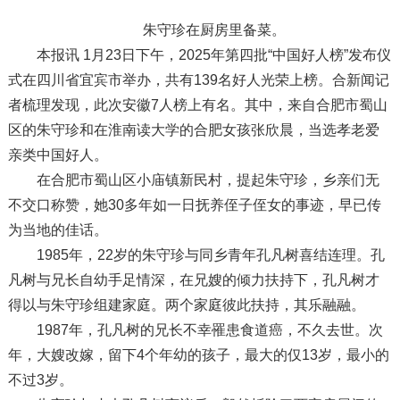
朱守珍在厨房里备菜。
本报讯 1月23日下午，2025年第四批“中国好人榜”发布仪
式在四川省宜宾市举办，共有139名好人光荣上榜。合新闻记
者梳理发现，此次安徽7人榜上有名。其中，来自合肥市蜀山
区的朱守珍和在淮南读大学的合肥女孩张欣晨，当选孝老爱
亲类中国好人。
在合肥市蜀山区小庙镇新民村，提起朱守珍，乡亲们无
不交口称赞，她30多年如一日抚养侄子侄女的事迹，早已传
为当地的佳话。
1985年，22岁的朱守珍与同乡青年孔凡树喜结连理。孔
凡树与兄长自幼手足情深，在兄嫂的倾力扶持下，孔凡树才
得以与朱守珍组建家庭。两个家庭彼此扶持，其乐融融。
1987年，孔凡树的兄长不幸罹患食道癌，不久去世。次
年，大嫂改嫁，留下4个年幼的孩子，最大的仅13岁，最小的
不过3岁。