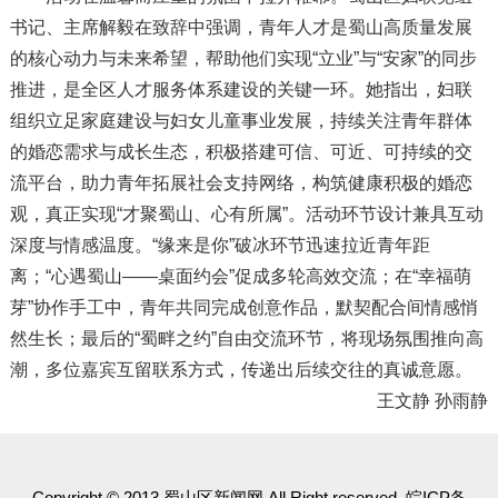
书记、主席解毅在致辞中强调，青年人才是蜀山高质量发展
的核心动力与未来希望，帮助他们实现“立业”与“安家”的同步
推进，是全区人才服务体系建设的关键一环。她指出，妇联
组织立足家庭建设与妇女儿童事业发展，持续关注青年群体
的婚恋需求与成长生态，积极搭建可信、可近、可持续的交
流平台，助力青年拓展社会支持网络，构筑健康积极的婚恋
观，真正实现“才聚蜀山、心有所属”。活动环节设计兼具互动
深度与情感温度。“缘来是你”破冰环节迅速拉近青年距
离；“心遇蜀山——桌面约会”促成多轮高效交流；在“幸福萌
芽”协作手工中，青年共同完成创意作品，默契配合间情感悄
然生长；最后的“蜀畔之约”自由交流环节，将现场氛围推向高
潮，多位嘉宾互留联系方式，传递出后续交往的真诚意愿。
王文静 孙雨静
Copyright © 2013 蜀山区新闻网 All Right reserved. 皖ICP备