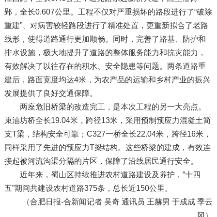
郢，全长0.607公里。工程不仅对严重损坏的路段进行了“破除
重建”、对病害较轻路段进行了精准处置，更重新拟合了老路
线形，使得道路通行更加顺畅。同时，完善了路基、防护和
排水设施，极大地提升了道路的整体服务能力和抗灾能力，
有效解决了以往存在的积水、安全隐患等问题。两条道路重
建后，路面宽度均达4米，为农产品的运输和乡村产业的振兴
发展提供了良好交通保障。
两座危旧桥梁的改造完工，是本次工程的另一大亮点。
束油坊桥全长19.04米，跨径13米，采用预制预应力混凝土简
支T梁，结构安全可靠；C327一桥全长22.04米，跨径16米，
同样采用了先进的预应力T梁结构。这些桥梁的建成，有效连
接起被河流沟渠分隔的片区，保障了沿线居民通行安全。
近年来，蜀山区持续推进农村道路建设及养护，“十四
五”期间共建设农村道路375条，总长近150公里。
（合肥日报-合新闻记者 吴奇 通讯员 王赫男 于成成 季云
冈）