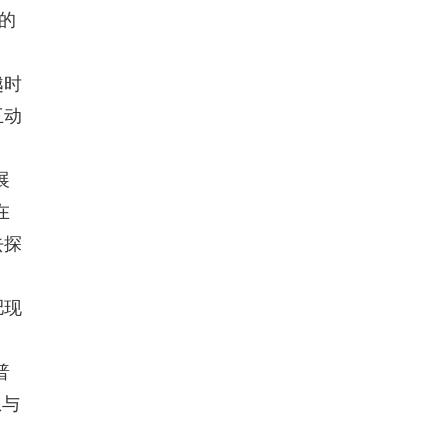
的
越时
互动
展
在
去探
肥现
普
想与