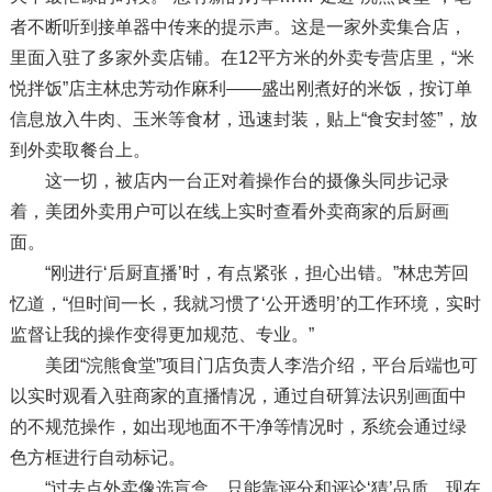
者不断听到接单器中传来的提示声。这是一家外卖集合店，
里面入驻了多家外卖店铺。在12平方米的外卖专营店里，“米
悦拌饭”店主林忠芳动作麻利——盛出刚煮好的米饭，按订单
信息放入牛肉、玉米等食材，迅速封装，贴上“食安封签”，放
到外卖取餐台上。
这一切，被店内一台正对着操作台的摄像头同步记录
着，美团外卖用户可以在线上实时查看外卖商家的后厨画
面。
“刚进行‘后厨直播’时，有点紧张，担心出错。”林忠芳回
忆道，“但时间一长，我就习惯了‘公开透明’的工作环境，实时
监督让我的操作变得更加规范、专业。”
美团“浣熊食堂”项目门店负责人李浩介绍，平台后端也可
以实时观看入驻商家的直播情况，通过自研算法识别画面中
的不规范操作，如出现地面不干净等情况时，系统会通过绿
色方框进行自动标记。
“过去点外卖像选盲盒，只能靠评分和评论‘猜’品质，现在