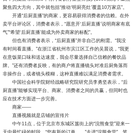
聚焦四大方向，其中就包括“推动‘明厨亮灶’覆盖10万家店”。
开通“后厨直播”的商家，更容易获得消费者的信赖。在外
卖平台评论区，消费者表示，“愿意开‘后厨直播’说明商家有底
气”“希望‘后厨直播’能成为外卖商家的标配”。
但也有消费者表示，“后厨直播”并非自己的刚需。“我没
有时间看直播。”在浙江省杭州市滨江区工作的吴晨说，“我更
在意饭菜口味和送达速度，我会尽量选择自己信赖的餐饮品
牌。”还有消费者反映，有的商户将直播镜头对准后厨角落而
非操作台，或者镜头模糊，这种直播难以满足消费者需求。
中国社会科学院财经战略研究院研究员李勇坚表示，“后
厨直播”能够实现平台、商家、消费者之间的共赢，但同时也
应在技术方面进一步完善。
商家——
直播视频就是店铺的宣传片
中午11点，位于北京市东城区簋街上的“浣熊食堂”迎来一
天中最忙碌的时段。“您有新的订单……”走进“浣熊食堂”，笔