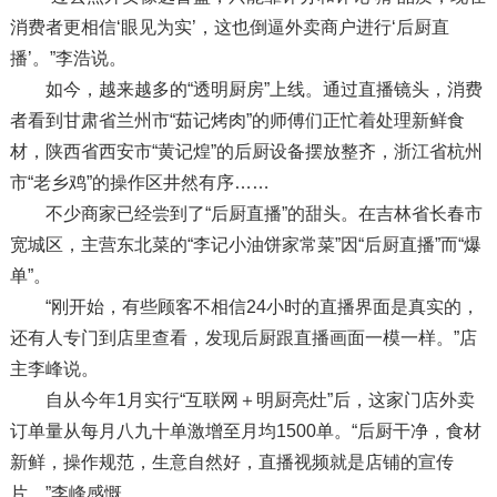
消费者更相信‘眼见为实’，这也倒逼外卖商户进行‘后厨直
播’。”李浩说。
如今，越来越多的“透明厨房”上线。通过直播镜头，消费
者看到甘肃省兰州市“茹记烤肉”的师傅们正忙着处理新鲜食
材，陕西省西安市“黄记煌”的后厨设备摆放整齐，浙江省杭州
市“老乡鸡”的操作区井然有序……
不少商家已经尝到了“后厨直播”的甜头。在吉林省长春市
宽城区，主营东北菜的“李记小油饼家常菜”因“后厨直播”而“爆
单”。
“刚开始，有些顾客不相信24小时的直播界面是真实的，
还有人专门到店里查看，发现后厨跟直播画面一模一样。”店
主李峰说。
自从今年1月实行“互联网＋明厨亮灶”后，这家门店外卖
订单量从每月八九十单激增至月均1500单。“后厨干净，食材
新鲜，操作规范，生意自然好，直播视频就是店铺的宣传
片。”李峰感慨。